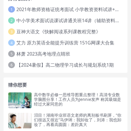
2021年教师资格证统考面试 小学教资资料试讲+答辩
1
中小学美术面试说课试讲通关班14讲（辅助资料第一套）
2
豆神大语文《快解阅读系列课教程完整》
3
艾力 原力英语全能提升训练营 151G网课大合集
4
林萧 2023高考地理点睛班
5
【2024暑假】高二物理学习成长与规划系统1期
6
猜你想要
高中数学必修一思维导图重点整理！高清专业数
学脑图分享！工作人员为Jennie发声 称其吸烟是
经过大家同意的
泪目！湖南毕业班语文老师的离别板书刷屏，“你
们很远又很近”马伊琍：我卸妆了，刘涛：我也卸
妆了，再看高圆圆：差距真大