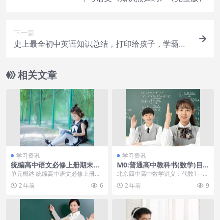
下一篇
史上最全初中英语知识总结，打印给孩子，学霸必
备。
相关文章
学习资讯
学习资讯
统编高中语文必修上册期末复
M0:普通高中教科书(数学)目
习要点与复习指导：第一单元
录@人民教育出版社&上海教
单元概述 统编高中语文必修上册第
北京四中高中数学讲义：代数1—
宝宝半夜醒来“爸爸你压着妈妈
育出版社&北京师范大学出版
一单元以青春为主题，通过诗歌、
3、三角、立体几何、解析几何。
2 年前
6
2 年前
9
干什么”随后妈妈的回答，值得
社
散文等文学作品，展...
江畔数...
称赞