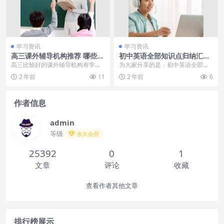
学习资讯
学习资讯
高三课外辅导机构推荐 哪些比
初中英语全部知识点归纳汇总
较好
（收藏）
高三比较好的课外辅导机构有学大
为大家分享的是：初中英语全部知
教育、‌金桥教育、‌新东方、‌阳光教
识点归纳。希望对大家有所帮助。
2 年前
11
2 年前
6
育、‌天星教育...
Unit 1 Ho...
作者信息
admin
等级
永久会员
25392
0
1
文章
评论
收藏
查看作者其他文章
排行榜展示