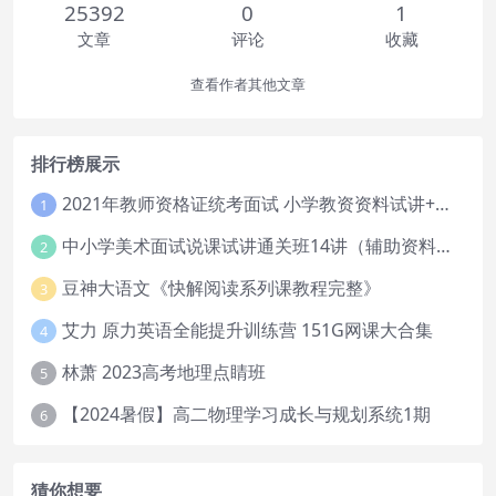
25392
0
1
文章
评论
收藏
查看作者其他文章
排行榜展示
2021年教师资格证统考面试 小学教资资料试讲+答辩
1
中小学美术面试说课试讲通关班14讲（辅助资料第一套）
2
豆神大语文《快解阅读系列课教程完整》
3
艾力 原力英语全能提升训练营 151G网课大合集
4
林萧 2023高考地理点睛班
5
【2024暑假】高二物理学习成长与规划系统1期
6
猜你想要