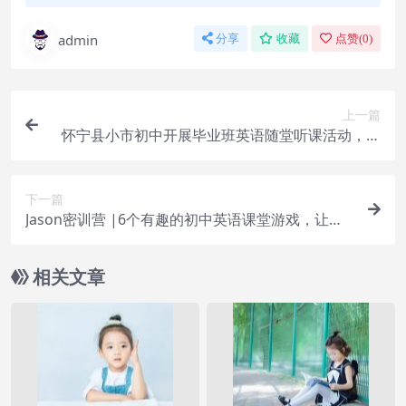
admin
分享
收藏
点赞(
0
)
上一篇
怀宁县小市初中开展毕业班英语随堂听课活动，贯
彻“双减”政策提升核心素养曾与刘德华翻脸，打吴
京吐血，跟随成龙29年8万被开除，后靠打工维持
下一篇
生计
Jason密训营 |6个有趣的初中英语课堂游戏，让学
生爱上你的课堂
相关文章