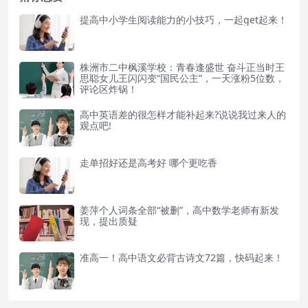
提高中小学生阅读能力的小技巧，一起get起来！
株洲市二中枫溪学校：青春逢盛世 奋斗正当时王
思聪女儿王闪闪变“国民公主”，一天涨粉5位数，
评论区炸锅！
高中英语差的很怎样才能补起来?说说我过来人的
观点吧!
走单招好还是高考好 哪个更吃香
姜萍个人词条全部“被删”，高中数学老师有新发
现，提出质疑
准高一！高中语文必背古诗文72篇，快码起来！