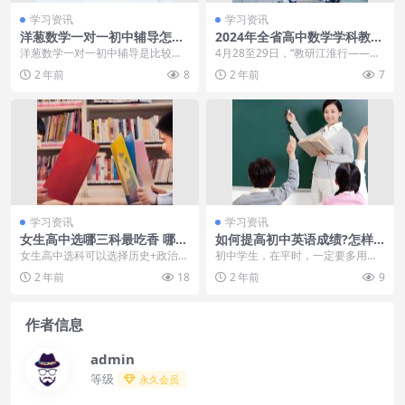
学习资讯
学习资讯
洋葱数学一对一初中辅导怎么
2024年全省高中数学学科教学
样 有效果吗
展示活动在安庆市举行Jennie
洋葱数学一对一初中辅导是比较好
4月28至29日，“教研江淮行——皖
的直角肩之后，再创身材焦虑
的，洋葱数学通过问题解决的方
美课堂”高中数学学科教学展示活动
2 年前
8
2 年前
7
的，是赵露思的「耳机腰」
式，引导学生培养数学思...
在安徽省宿松...
学习资讯
学习资讯
女生高中选哪三科最吃香 哪些
如何提高初中英语成绩?怎样
选科组合值得推荐
一个月甩开同龄人
女生高中选科可以选择历史+政治
初中学生，在平时，一定要多用碎
+地理组合，文科注重人文素养和社
片时间，来避免，最后把所有东西
2 年前
18
2 年前
9
会理解，毕业生可以...
都堆到一起突击，这并...
作者信息
admin
等级
永久会员