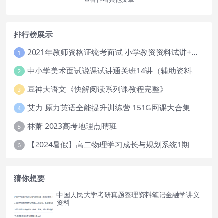
排行榜展示
2021年教师资格证统考面试 小学教资资料试讲+答辩
1
中小学美术面试说课试讲通关班14讲（辅助资料第一套）
2
豆神大语文《快解阅读系列课教程完整》
3
艾力 原力英语全能提升训练营 151G网课大合集
4
林萧 2023高考地理点睛班
5
【2024暑假】高二物理学习成长与规划系统1期
6
猜你想要
中国人民大学考研真题整理资料笔记金融学讲义
资料