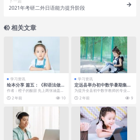
下一篇
2021年考研二外日语能力提升阶段
相关文章
学习资讯
学习资讯
绘本分享 篇五：《和语法做朋
定远县举办初中数学暑期集中
友》，给语法做减法，让孩子
培训活动
作者：橙子的酸甜 先上两张涵盖小
为提升全县初中数学教师的专业素
轻轻送松掌握154个语法要点
学至初中的英语语法知识导图（含
养。7月15日，定远县2024年初中
2 年前
10
2 年前
9
广东一狗狗下楼摔掉牙齿，主
词性思维导图和句法...
数学教师集中培...
人奇思妙想给狗“镶”了一口大
金牙