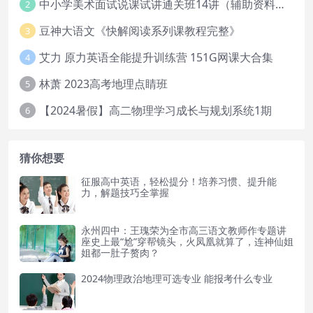
中小学美术面试说课试讲通关班14讲（辅助资料第一套）
2
豆神大语文《快解阅读系列课教程完整》
3
艾力 原力英语全能提升训练营 151G网课大合集
4
林萧 2023高考地理点睛班
5
【2024暑假】高二物理学习成长与规划系统1期
6
猜你想要
征服高中英语，轻松提分！培养习惯、提升能
力，解题技巧全掌握
永州四中：王瑰荣为全市高三语文教师作专题讲
座史上最“尬”穿帮镜头，火凤凰就算了，连神仙姐
姐都一肚子赘肉？
2024物理政治地理可选专业 能报考什么专业