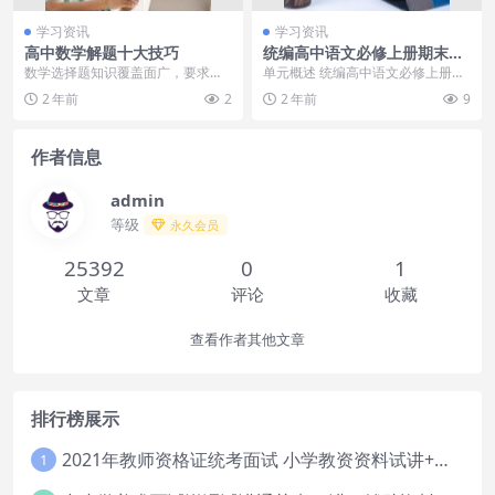
学习资讯
学习资讯
高中数学解题十大技巧
统编高中语文必修上册期末复
习要点与复习指导：第一单元
数学选择题知识覆盖面广，要求解
单元概述 统编高中语文必修上册第
年纪越大越要管住嘴，少吃3
题熟练、灵活、快速、准确。现总
一单元以青春为主题，通过诗歌、
2 年前
2
2 年前
9
类，多吃2类，懂得忌口，早
结了以下十个选择题的...
散文等文学作品，展...
知道早受益
作者信息
admin
等级
永久会员
25392
0
1
文章
评论
收藏
查看作者其他文章
排行榜展示
2021年教师资格证统考面试 小学教资资料试讲+答辩
1