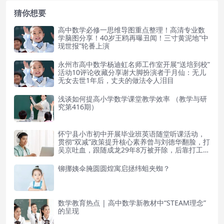
猜你想要
高中数学必修一思维导图重点整理！高清专业数
学脑图分享！40岁王鸥再曝丑闻！三寸黄泥地”中
现世报”轮番上演
永州市高中数学杨迪虹名师工作室开展“送培到校”
活动10评论收藏分享谢大脚扮演者于月仙：无儿
无女去世1年后，丈夫的做法令人泪目
浅谈如何提高小学数学课堂教学效率 （教学与研
究第416期）
怀宁县小市初中开展毕业班英语随堂听课活动，
贯彻“双减”政策提升核心素养曾与刘德华翻脸，打
吴京吐血，跟随成龙29年8万被开除，后靠打工维
持生计
铆挪姨伞腌圆圆煌寓启拯纬蛆夹蜘？
数学教育热点 | 高中数学新教材中“STEAM理念”
的呈现