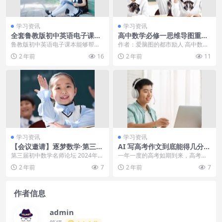
学习资讯
学习资讯
全套鲁教版初中英语电子课本
高中数学必修一思维导图重点
（五四制）
整理！高清专业数学脑图分
鲁教版初中英语电子课本能够帮助
作者：爱脑图的都市励人 高中数学
享！宝宝吐奶真相大解析：生
大家随时随地预习和复习课本知
必修一书本重点有哪些？高中数学
2 年前
16
2 年前
11
理性vs病理性？专家一文详
识，下面我们精心整理了...
必修一思维导图怎么...
解，让你轻松应对！
学习资讯
学习资讯
【会议邀请】逐梦数学·第三届
AI 写高考作文到底能得几分？
初中数学名师论坛暨第二届中
高中语文教师锐评！史上最
第三届初中数学名师论坛 2024年8
一年一度的高考如期到来，高考所
考数学压轴题研习班
“尬”穿帮镜头，火凤凰就算
月3日～8月5日 （点击会议名字或
有题目中大家最喜闻乐见的作文
2 年前
7
2 年前
7
了，连神仙姐姐都一肚子赘
图片获取更...
题，也已经纷纷揭晓。往...
肉？
作者信息
admin