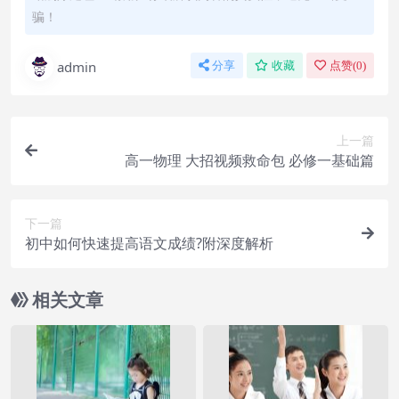
骗！
admin
分享
收藏
点赞(
0
)
上一篇
高一物理 大招视频救命包 必修一基础篇
下一篇
初中如何快速提高语文成绩?附深度解析
相关文章