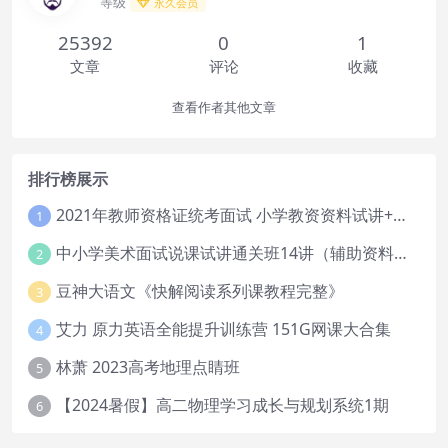
等级
永久会员
25392
0
1
文章
评论
收藏
查看作者其他文章
排行榜展示
2021年教师资格证统考面试 小学教资资料试讲+答辩
1
中小学美术面试说课试讲通关班14讲（辅助资料第一套）
2
豆神大语文《快解阅读系列课教程完整》
3
艾力 原力英语全能提升训练营 151G网课大合集
4
林萧 2023高考地理点睛班
5
【2024暑假】高二物理学习成长与规划系统1期
6