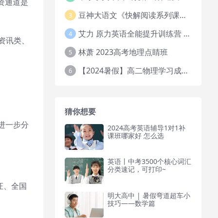
资通道是
豆神大语文《快解阅读系列课教程完整》
3
艾力 原力英语全能提升训练营 151G网课大合集
4
资讯类、
林萧 2023高考地理点睛班
5
【2024暑假】高二物理学习成长与规划系统1期
6
猜你想要
进一步分
2024高考英语辅导1对1补
课班哪家好 怎么选
英语丨中考3500个核心词汇
分类速记，可打印~
证、全国
明大高中 | 暑假弯道超车小
技巧——数学篇