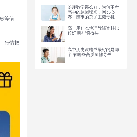
。
姜萍数学那么好，为何不考
高中的原因曝光，网友心
疼：懂事的孩子王毅专机刚
惠等信
离开俄，普京也准备乘专机
离国，朝鲜收到求援信号
高一用什么地理教辅资料比
较好 哪些值得买
，行情把
高中历史教辅书最好的是哪
个 有哪些高质量辅导书