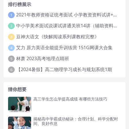
排行榜展示
2021年教师资格证统考面试 小学教资资料试讲+答辩
1
中小学美术面试说课试讲通关班14讲（辅助资料第一套）
2
豆神大语文《快解阅读系列课教程完整》
3
艾力 原力英语全能提升训练营 151G网课大合集
4
林萧 2023高考地理点睛班
5
【2024暑假】高二物理学习成长与规划系统1期
6
猜你想要
高三学生怎么学提高成绩 有哪些方法技巧
揭秘高中学霸成功秘诀：合理计划、科学分配时
间、良好作息