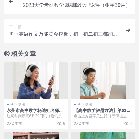
2023大学考研数学 基础阶段理论课（张宇30讲）
下一篇
初中英语作文万能黄金模板，初一初二初三都能用
得到
相关文章
学习资讯
学习资讯
永州市高中数学杨迪虹名师工
【高中数学解题方法】第0388
作室开展“送培到校”活动她被
期：排列组合-定序问题
红网时刻新闻6月29日讯（通讯员
点击上方蓝字关注我们 于高山之
称为冰美人，身高1米82体重1
杨迪虹名师工作室）夏日暖阳绽芬
巅，方见大河奔涌； 于...
2 年前
8
2 年前
7
46斤，因夺冠后拉开上衣拉链
芳，名师送教共成...
爆火