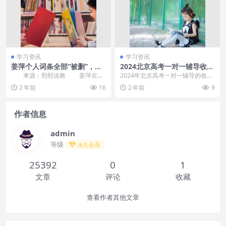
学习资讯
学习资讯
姜萍个人词条全部“被删”，高
2024北京高考一对一辅导收费
中数学老师有新发现，提出质
标准 每小时多少钱
来源：熙熙说教 姜萍在参
2024年北京高考一对一辅导的收费
疑
加完阿里巴巴的数学竞赛后，没有
标准大致在每小时300-800元，‌全
2 年前
16
2 年前
9
选择借此机会去参加...
年费用可...
作者信息
admin
等级
永久会员
25392
0
1
文章
评论
收藏
查看作者其他文章