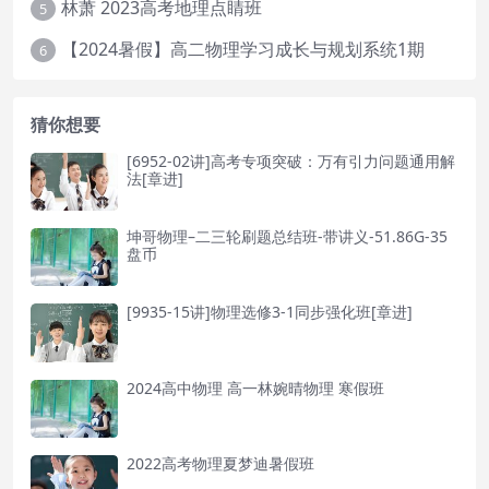
林萧 2023高考地理点睛班
5
【2024暑假】高二物理学习成长与规划系统1期
6
猜你想要
[6952-02讲]高考专项突破：万有引力问题通用解
法[章进]
坤哥物理–二三轮刷题总结班-带讲义-51.86G-35
盘币
[9935-15讲]物理选修3-1同步强化班[章进]
2024高中物理 高一林婉晴物理 寒假班
2022高考物理夏梦迪暑假班