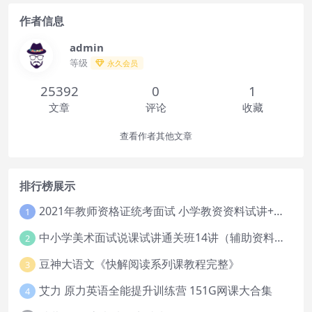
作者信息
admin
等级
永久会员
25392
0
1
文章
评论
收藏
查看作者其他文章
排行榜展示
2021年教师资格证统考面试 小学教资资料试讲+答辩
1
中小学美术面试说课试讲通关班14讲（辅助资料第一套）
2
豆神大语文《快解阅读系列课教程完整》
3
艾力 原力英语全能提升训练营 151G网课大合集
4