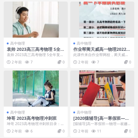
高中物理
高中物理
袁帅 2023高三高考物理 S全年
作业帮蔺天威高一物理2022年
复习 暑秋寒春
寒假冲顶班课程
袁帅 2023高三高考物理 S全年复习
此课件来自作业帮网校，蔺天威高
暑秋寒春目录：春季班：20.直播
一物理2022年寒假冲顶班课程。此
2 年前
7
0
2 年前
7
0
【综合复...
课件主要知识点包...
高中物理
高中物理
坤哥 2023高考物理冲刺班
[2020猿辅导]高一寒假班—物
理—崔姗姗
坤哥 2023高考物理冲刺班目录：2
[猿辅导]高一寒假班—物理—崔姗姗
7.2023各地最新模考好题精讲1.mp
[百度网盘免费下载] ...
2 年前
6
0
2 年前
11
0
42...