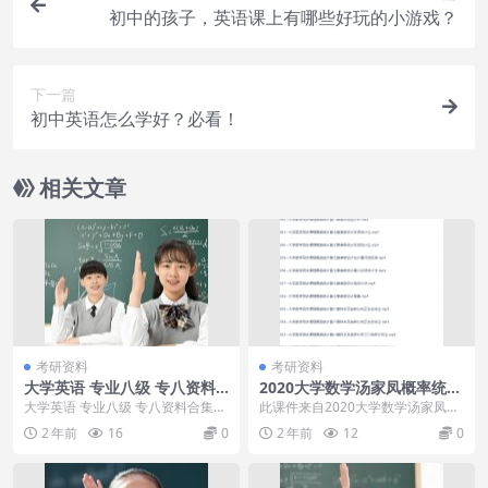
初中的孩子，英语课上有哪些好玩的小游戏？
下一篇
初中英语怎么学好？必看！
相关文章
考研资料
考研资料
大学英语 专业八级 专八资料
2020大学数学汤家凤概率统计
合集
同步课程
大学英语 专业八级 专八资料合集目
此课件来自2020大学数学汤家凤概
录：专八听力填空新东方英语专业
率统计同步课程，汤家凤连续20年
2 年前
16
0
2 年前
12
0
八级专题视频英语...
从事考研数学教...