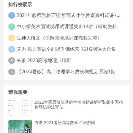
排行榜展示
2021年教师资格证统考面试 小学教资资料试讲+答辩
1
中小学美术面试说课试讲通关班14讲（辅助资料第一套）
2
豆神大语文《快解阅读系列课教程完整》
3
艾力 原力英语全能提升训练营 151G网课大合集
4
林萧 2023高考地理点睛班
5
【2024暑假】高二物理学习成长与规划系统1期
6
猜你想要
2022考研思修法基必学考点精讲解析弘扬中国精
神尊法学法守法
方浩 2021考研高等数学冲刺密训