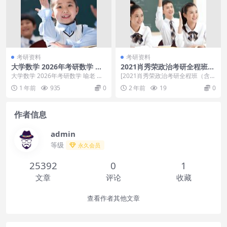
考研资料
考研资料
大学数学 2026年考研数学 喻
2021肖秀荣政治考研全程班
老 高数基础
（含杨亚娟系列）
大学数学 2026年考研数学 喻老 高
[2021肖秀荣政治考研全程班（含杨
数基础，大学数学 2026年考研数学
亚娟系列）]百度云网盘资源 不做伸
1 年前
935
0
2 年前
19
0
喻老...
手党，拿资...
作者信息
admin
等级
永久会员
25392
0
1
文章
评论
收藏
查看作者其他文章