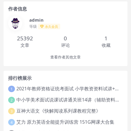
作者信息
admin
等级
永久会员
25392
0
1
文章
评论
收藏
查看作者其他文章
排行榜展示
2021年教师资格证统考面试 小学教资资料试讲+答辩
1
中小学美术面试说课试讲通关班14讲（辅助资料第一套）
2
豆神大语文《快解阅读系列课教程完整》
3
艾力 原力英语全能提升训练营 151G网课大合集
4