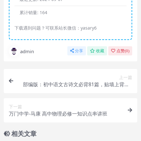
累计销量:
164
下载遇到问题？可联系站长微信：yasary6
admin
分享
收藏
点赞(
0
)
上一篇
部编版：初中语文古诗文必背81篇，贴墙上背，3
年回回考满分
下一篇
万门中学-马康 高中物理必修一知识点串讲班
相关文章