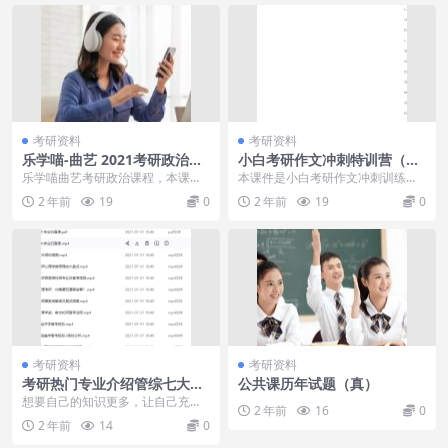
考研资料
考研资料
乐学喵-曲艺 2021考研政治全
小白考研作文冲刺特训营（英
程班课程
语二）知识点讲义讲解学习
乐学喵曲艺考研政治课程，本课程
本课件是小白考研作文冲刺训练学
共60G，VIP会员可通过百度网盘转
习课程，内容包含了很多知识点讲
2 年前
19
0
2 年前
19
0
存下载或者在线...
义和讲解教学，可以根...
考研资料
考研资料
考研热门专业介绍管综七大专
公共课历年试题（真）
业扫盲课从零学起备考法硕
想要自己的知识更多，让自己充实
2 年前
16
0
起来吧！考研热门专业介绍管综七
2 年前
14
0
大专业扫盲课从零学起...