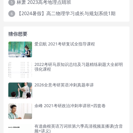
林萧 2023高考地理点睛班
5
【2024暑假】高二物理学习成长与规划系统1期
6
猜你想要
爱启航 2021考研复试全指导课程
2022考研马原知识总结及习题精练刷题大全郝明
强化课程
2026全意考研英语冲刺真题串讲
余峰 2021考研政治冲刺串讲班+四套卷
有道曲根英语万词班第六季高清视频直播课(含音
频+讲义)