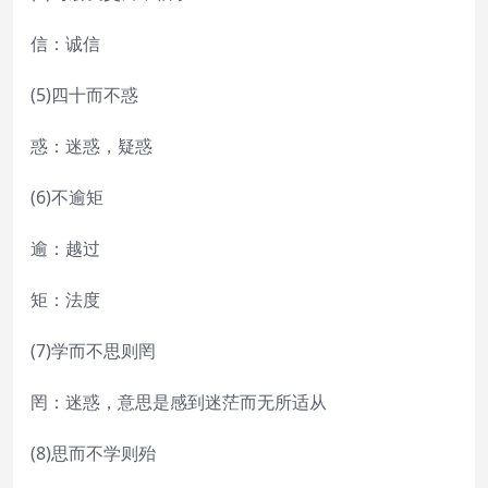
信：诚信
(5)四十而不惑
惑：迷惑，疑惑
(6)不逾矩
逾：越过
矩：法度
(7)学而不思则罔
罔：迷惑，意思是感到迷茫而无所适从
(8)思而不学则殆