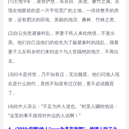
(1)土地平旷，屋舍俨然，有良田、美池、桑竹之属。呈
现在他眼前的是一片平坦宽广的土地，一排排整齐的房
舍，还有肥沃的田地、美丽的池沼、桑树、竹林之类。
(2)自云先世避秦时乱，率妻子邑人来此绝境，不复出
焉。他们自己说他们的祖先为了躲避秦时的战乱，领着
妻子儿女和乡邻们来到这个与人世隔绝的地方，不再出
去。
(3)问今是何世，乃不知有汉，无论魏晋。他们问渔人现
在是什么朝代，竟然不知道有过汉朝，更不必说魏晋
了。
(4)此中人语云：“不足为外人道也。”村里人嘱咐他说：
“这里的事不值得对外边的人说啊！”