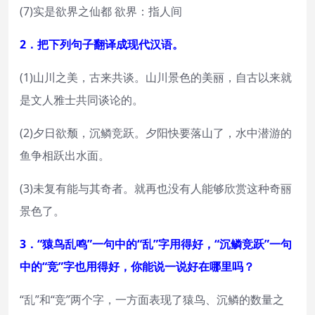
(7)实是欲界之仙都 欲界：指人间
2．把下列句子翻译成现代汉语。
(1)山川之美，古来共谈。山川景色的美丽，自古以来就
是文人雅士共同谈论的。
(2)夕日欲颓，沉鳞竞跃。夕阳快要落山了，水中潜游的
鱼争相跃出水面。
(3)未复有能与其奇者。就再也没有人能够欣赏这种奇丽
景色了。
3．“猿鸟乱鸣”一句中的“乱”字用得好，“沉鳞竞跃”一句
中的“竞”字也用得好，你能说一说好在哪里吗？
“乱”和“竞”两个字，一方面表现了猿鸟、沉鳞的数量之