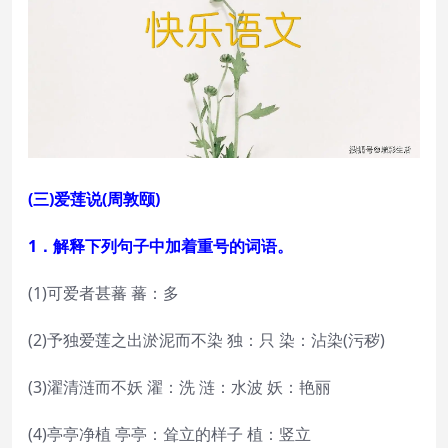
(三)爱莲说(周敦颐)
1．解释下列句子中加着重号的词语。
(1)可爱者甚蕃 蕃：多
(2)予独爱莲之出淤泥而不染 独：只 染：沾染(污秽)
(3)濯清涟而不妖 濯：洗 涟：水波 妖：艳丽
(4)亭亭净植 亭亭：耸立的样子 植：竖立