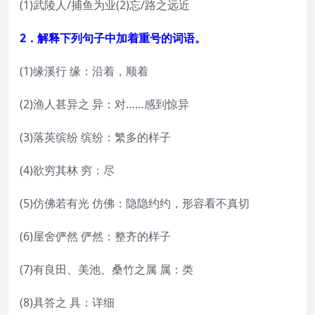
(1)武陵人/捕鱼为业(2)忘/路之远近
2．解释下列句子中加着重号的词语。
(1)缘溪行 缘：沿着，顺着
(2)渔人甚异之 异：对……感到惊异
(3)落英缤纷 缤纷：繁多的样子
(4)欲穷其林 穷：尽
(5)仿佛若有光 仿佛：隐隐约约，形容看不真切
(6)屋舍俨然 俨然：整齐的样子
(7)有良田、美池、桑竹之属 属：类
(8)具答之 具：详细