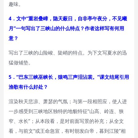
趣味。
4．文中“重岩叠嶂，隐天蔽日，自非亭午夜分，不见曦
月”一句写出了三峡山的什么特点？作者这样写有何用
意？
写出了三峡的山险峻、陡峭的特点。为下文写夏水的迅
猛做铺垫。
5．“巴东三峡巫峡长，猿鸣三声泪沾裳。”课文结尾引用
渔歌有什么好处？
渲染秋天悲凉、萧瑟的气氛；与第一段相照应，使人进
一步感受到三峡地区独特的地貌特征“山高、岭连、狭
窄、水长”；从本段看，是对前面写景的补充；从全文
看，与前文“或王命急宣，有时朝发白帝，暮到江陵”相