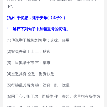
下”。
(九)生于忧患，死于安乐(《孟子》)
1．解释下列句子中加着重号的词语。
(1)傅说举于版筑之间 举：选拔、任用
(2)管夷吾举于士 士：狱官
(3)百里奚举于市 市：集市
(4)空乏其身 空乏：财资缺乏
(5)行拂乱其所为 拂：违背 乱：扰乱
(6)困于心，衡于虑，而后作 作：奋起。这里指有所作为