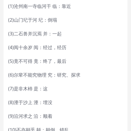
(1)沧州南一寺临河干 临：靠近
(2)山门圮于河 圮：倒塌
(3)二石兽并沉焉 并：一起
(4)阅十余岁 阅：经过，经历
(5)竟不可得 竟：终了，最后
(6)尔辈不能究物理 究：研究、探求
(7)是非木杮 是：这
(8)湮于沙上 湮：埋没
(9)沿河求之 沿：顺着
(10)不亦颠乎 颠：颠倒，错乱