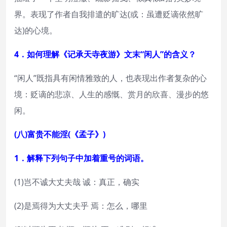
界。表现了作者自我排遣的旷达(或：虽遭贬谪依然旷
达)的心境。
4．如何理解《记承天寺夜游》文末“闲人”的含义？
“闲人”既指具有闲情雅致的人，也表现出作者复杂的心
境：贬谪的悲凉、人生的感慨、赏月的欣喜、漫步的悠
闲。
(八)富贵不能淫(《孟子》)
1．解释下列句子中加着重号的词语。
(1)岂不诚大丈夫哉 诚：真正，确实
(2)是焉得为大丈夫乎 焉：怎么，哪里