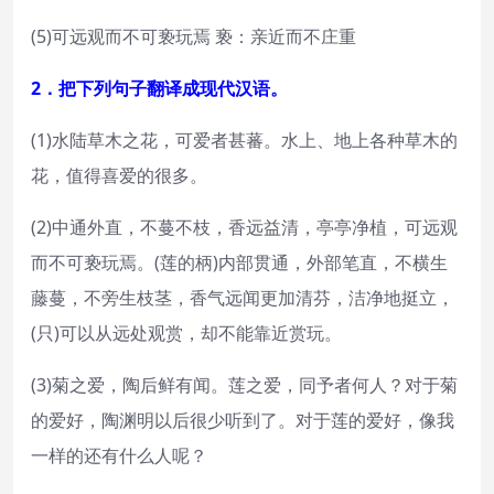
(5)可远观而不可亵玩焉 亵：亲近而不庄重
2．把下列句子翻译成现代汉语。
(1)水陆草木之花，可爱者甚蕃。水上、地上各种草木的
花，值得喜爱的很多。
(2)中通外直，不蔓不枝，香远益清，亭亭净植，可远观
而不可亵玩焉。(莲的柄)内部贯通，外部笔直，不横生
藤蔓，不旁生枝茎，香气远闻更加清芬，洁净地挺立，
(只)可以从远处观赏，却不能靠近赏玩。
(3)菊之爱，陶后鲜有闻。莲之爱，同予者何人？对于菊
的爱好，陶渊明以后很少听到了。对于莲的爱好，像我
一样的还有什么人呢？