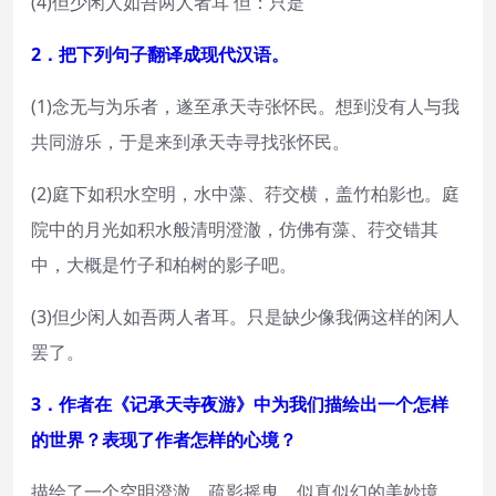
(4)但少闲人如吾两人者耳 但：只是
2．把下列句子翻译成现代汉语。
(1)念无与为乐者，遂至承天寺张怀民。想到没有人与我
共同游乐，于是来到承天寺寻找张怀民。
(2)庭下如积水空明，水中藻、荇交横，盖竹柏影也。庭
院中的月光如积水般清明澄澈，仿佛有藻、荇交错其
中，大概是竹子和柏树的影子吧。
(3)但少闲人如吾两人者耳。只是缺少像我俩这样的闲人
罢了。
3．作者在《记承天寺夜游》中为我们描绘出一个怎样
的世界？表现了作者怎样的心境？
描绘了一个空明澄澈、疏影摇曳、似真似幻的美妙境