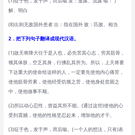
(7)征于色，发于声，而后喻 发：显露、流露 喻：了
解、明白
(8)出则无敌国外患者 出：指在国外 敌：匹敌、相当
2．把下列句子翻译成现代汉语。
(1)故天将降大任于是人也，必先苦其心志，劳其筋骨，
饿其体肤，空乏其身，行拂乱其所为。所以，上天将要
下达重大的使命给这样的人，一定要先使他内心痛苦，
使他筋骨劳累，使他经受饥饿之苦，使他身处贫困之
中，使他做事不顺。
(2)所以动心忍性，曾益其所不能。(通过这些)使他的心
受到震撼，使他的性格坚忍起来，增加他的才干。
(3)征于色，发于声，而后喻。(一个人的想法，只有)表