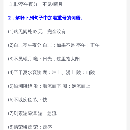
自非/亭午夜分，不见/曦月
2．解释下列句子中加着重号的词语。
(1)略无阙处 略无：完全没有
(2)自非亭午夜分 自非：如果不是 亭午：正午
(3)不见曦月 曦：日光，这里指太阳
(4)至于夏水襄陵 襄：冲上、漫上 陵：山陵
(5)沿溯阻绝 沿：顺流而下 溯：逆流而上
(6)不以疾也 疾：快
(7)则素湍绿潭 湍：急流
(8)清荣峻茂 荣：茂盛