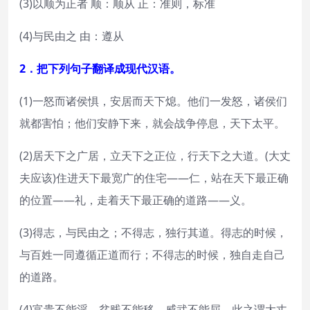
(3)以顺为正者 顺：顺从 正：准则，标准
(4)与民由之 由：遵从
2．把下列句子翻译成现代汉语。
(1)一怒而诸侯惧，安居而天下熄。他们一发怒，诸侯们
就都害怕；他们安静下来，就会战争停息，天下太平。
(2)居天下之广居，立天下之正位，行天下之大道。(大丈
夫应该)住进天下最宽广的住宅——仁，站在天下最正确
的位置——礼，走着天下最正确的道路——义。
(3)得志，与民由之；不得志，独行其道。得志的时候，
与百姓一同遵循正道而行；不得志的时候，独自走自己
的道路。
(4)富贵不能淫，贫贱不能移，威武不能屈。此之谓大丈