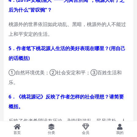
4．(2019•安顺)渔人“一一为具言所闻”，桃源人听了之
后为什么“皆叹惋”？
桃源外的世界依旧如此动乱、黑暗，桃源外的人不能过
上和平安定的生活。
5．作者笔下桃花源人生活的美好表现在哪里？(用自己
的话概括)
①自然环境优美；②社会安定和平；③百姓生活和
乐。
6．《桃花源记》反映了作者怎样的社会理想？请简要
概括。
反映了作者希望没有压迫、剥削和战乱，民风淳朴，人
人自由平等，安居乐业的社会理想。
首页
分类
会员
我的