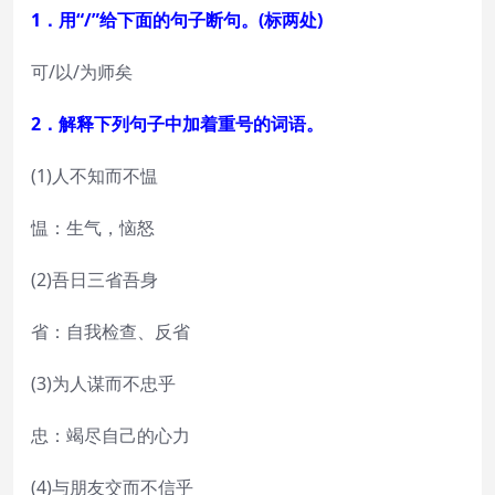
1．用“/”给下面的句子断句。(标两处)
可/以/为师矣
2．解释下列句子中加着重号的词语。
(1)人不知而不愠
愠：生气，恼怒
(2)吾日三省吾身
省：自我检查、反省
(3)为人谋而不忠乎
忠：竭尽自己的心力
(4)与朋友交而不信乎