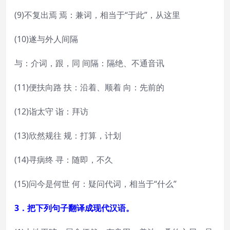
(9)不复出焉 焉：兼词，相当于“于此”，从这里
(10)遂与外人间隔
与：介词，跟，同 间隔：隔绝、不通音讯
(11)便扶向路 扶：沿着、顺着 向：先前的
(12)诣太守 诣：拜访
(13)欣然规往 规：打算，计划
(14)寻病终 寻：随即，不久
(15)问今是何世 何：疑问代词，相当于“什么”
3．把下列句子翻译成现代汉语。