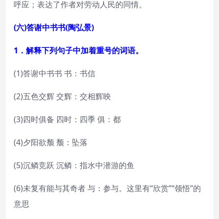
呼应；表达了作者对劳动人民的同情。
(六)答谢中书书(陶弘景)
1．解释下列句子中加着重号的词语。
(1)答谢中书书 书：书信
(2)五色交辉 交辉：交相辉映
(3)四时俱备 四时：四季 俱：都
(4)夕阳欲颓 颓：坠落
(5)沉鳞竞跃 沉鳞：指水中潜游的鱼
(6)未复有能与其奇者 与：参与。这里有“欣赏”“领悟”的
意思