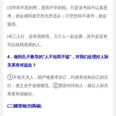
(3)学而不思则罔，思而不学则殆。只是读书却不认真思
考，就会感到迷茫而无所适从；只空想却不读书，就会
疑惑。
(4)三人行，必有我师焉。几个人一起走路，其中必定有
可以做我老师的人。
4．做到孔子教导的“人不知而不愠”，对我们处理好人际
关系有何益处？
①不怨天尤人，能严格要求自己，约束和克制自己的言
行，使之合乎道德规范。②宽容对待别人，能让人际关
系更和谐融洽。
(二)陋室铭(刘禹锡)