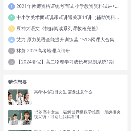
2021年教师资格证统考面试 小学教资资料试讲+答辩
1
中小学美术面试说课试讲通关班14讲（辅助资料第一套）
2
豆神大语文《快解阅读系列课教程完整》
3
艾力 原力英语全能提升训练营 151G网课大合集
4
林萧 2023高考地理点睛班
5
【2024暑假】高二物理学习成长与规划系统1期
6
猜你想要
高考体检项目女生 需要注意什么
15岁高中女生，破解世界级数学难题，却婉拒央
视采访：可别让我妈看到