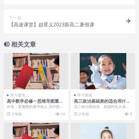
下一篇
【高途课堂】赵星义2023新高二暑假课
相关文章
学习资讯
学习资讯
高中数学必修一思维导图重点
高三政治基础差的适合用什么
整理！高清专业数学脑图分
资料 哪些刷题书好
作者：爱脑图的都市励人 高中数学
高三政治基础差，刷题时应从基础
享！世界上“最透明”的国家：
必修一书本重点有哪些？高中数学
题入手，逐步增加难度。精选历年
2 年前
10
2 年前
5
男女不注重隐私，就连晚上睡
必修一思维导图怎么...
真题和高质量模拟题，...
觉都不关门