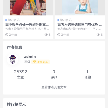
学习资讯
学习资讯
高中数学必修一思维导图重点
高考六选三选哪三门有优势 选
整理！高清专业数学脑图分
科组合方法有什么
作者：爱脑图的都市励人 高中数学
新高考6选3最好的组合一：历史
享！谢贤再传喜讯！宝刀未老
必修一书本重点有哪些？高中数学
+地理+生物 or 历史+地理+化学。
2 年前
8
2 年前
8
让人敬佩，就连亲儿子谢霆锋
必修一思维导图怎么...
新高考6选3...
都自愧不如
作者信息
admin
等级
永久会员
25392
0
1
文章
评论
收藏
查看作者其他文章
排行榜展示