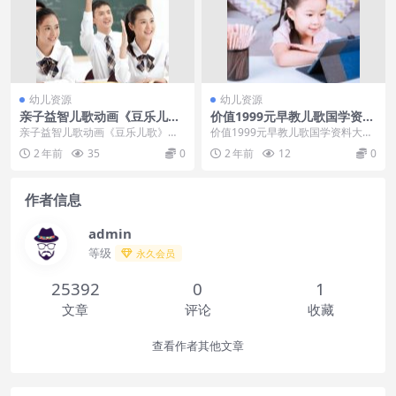
幼儿资源
幼儿资源
亲子益智儿歌动画《豆乐儿
价值1999元早教儿歌国学资料
歌》第一季全171集下载
大合集
亲子益智儿歌动画《豆乐儿歌》第
价值1999元早教儿歌国学资料大合
一季全171集下载内容简介：《豆
集
2 年前
35
0
2 年前
12
0
乐儿歌》每集一首时...
作者信息
admin
等级
永久会员
25392
0
1
文章
评论
收藏
查看作者其他文章