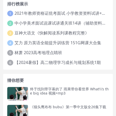
排行榜展示
2021年教师资格证统考面试 小学教资资料试讲+答辩
1
中小学美术面试说课试讲通关班14讲（辅助资料第一套）
2
豆神大语文《快解阅读系列课教程完整》
3
艾力 原力英语全能提升训练营 151G网课大合集
4
林萧 2023高考地理点睛班
5
【2024暑假】高二物理学习成长与规划系统1期
6
猜你想要
终于找到带字幕的了 雨果带你看世界 What\\’s th
e big idea 视频+mp3
《猫头鹰布布 bubu》第一季中文版全26集下载