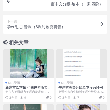
一亩中文分级-绘本（一到四阶）
下一篇
学er思-拼音课（8课时攻克拼音）
相关文章
幼儿资源
幼儿资源
新东方绘本馆 小猪佩奇听力口
牛津树英语分级绘本level4~6
语启蒙伴读课第1季
新东方英语听力英语启蒙课程，本
此课件来自牛津树英语分级绘本lev
课程共1.5G├──001.第一季第1课.
el4~6，此课件是是根据自然拼读法
2 年前
9
0
2 年前
7
0
mp47...
则和词汇、...