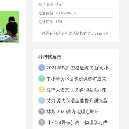
包含资源:
(1个)
最近更新:
2024-09-06
累计销量:
164
下载遇到问题？可联系站长微信：yasary6
排行榜展示
2021年教师资格证统考面试 小学教资资料试讲+答辩
1
中小学美术面试说课试讲通关班14讲（辅助资料第一套）
2
豆神大语文《快解阅读系列课教程完整》
3
艾力 原力英语全能提升训练营 151G网课大合集
4
林萧 2023高考地理点睛班
5
【2024暑假】高二物理学习成长与规划系统1期
6