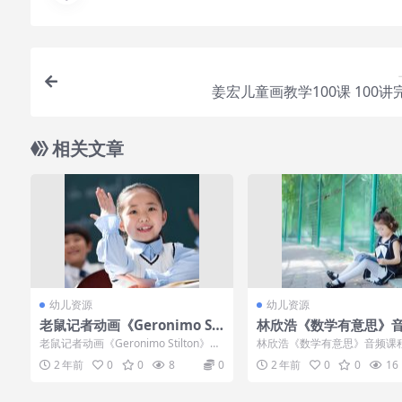
姜宏儿童画教学100课 100讲
相关文章
幼儿资源
幼儿资源
老鼠记者动画《Geronimo Sti
林欣浩《数学有意思》
lton》英语原版第1-3季全集
程全30讲mp3下载
老鼠记者动画《Geronimo Stilton》英
林欣浩《数学有意思》音频课程
语原版第1-3季全集这一届妈妈...
讲mp3下载内容简介：《数学
2 年前
0
0
8
0
2 年前
0
0
16
涵盖了小学...