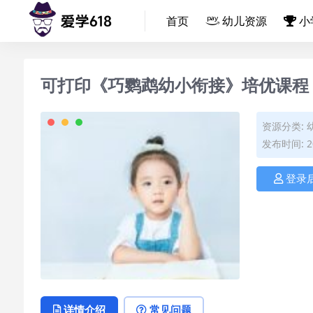
首页
幼儿资源
小
可打印《巧鹦鹉幼小衔接》培优课程【
资源分类:
发布时间: 20
登录
详情介绍
常见问题