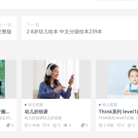
上一篇
下一篇
完整版
2-8岁幼儿绘本 中文分级绘本239本
幼儿资源
幼儿资源
音频课
幼儿折纸课
Think系列 leve
最新王牌青少英语
全30
幼儿折纸课幼儿折纸课
Think系列 level1
考试指定长线教材-
有意思》
青少英语教材，五级考
0
2 年前
0
0
5
0
2 年前
0
0
材...
版）