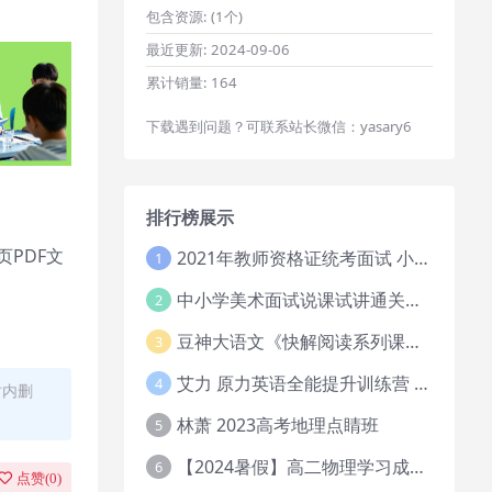
包含资源:
(1个)
最近更新:
2024-09-06
累计销量:
164
下载遇到问题？可联系站长微信：yasary6
排行榜展示
PDF文
2021年教师资格证统考面试 小学教资资料试讲+答辩
1
中小学美术面试说课试讲通关班14讲（辅助资料第一套）
2
豆神大语文《快解阅读系列课教程完整》
3
艾力 原力英语全能提升训练营 151G网课大合集
4
时内删
林萧 2023高考地理点睛班
5
【2024暑假】高二物理学习成长与规划系统1期
6
点赞(
0
)