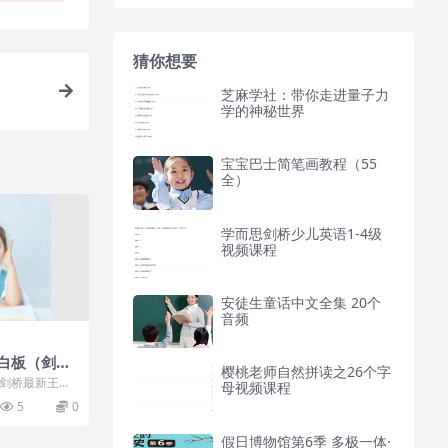
猜你想要
芝麻学社：带你走进量子力
学的神秘世界
宝宝巴士简笔画教程（55
全）
学而思剑桥少儿英语1-4级
视频课程
安徒生童话中文全集 20个
音频
l1白板（剑桥
樱桃老师自然拼读之26个字
教材，五级
白板（剑桥最新王牌
母视频课程
EIM升级
试指定长线教
5
0
假日博物馆第6季 多极一体·