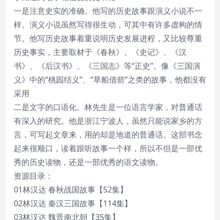
一是注意史实的准确。他写的历史故事跟演义小说不一
样。演义小说虽然写得很生动，可其中有许多虚构的情
节。他写历史故事着重说明历史发展进程，又比较尊重
历史事实，主要取材于《春秋》、《史记》、《汉
书》、《后汉书》、《三国志》等“正史”。像《三国演
义》中的“桃园结义”、“草船借箭”之类的故事，他都没有
采用
二是文字的口语化。林先生是一位语言学家，对普通话
有深入的研究。他是浙江宁波人，虽然只能说家乡的方
言，可写起文章来，用的却是地道的普通话。这部书念
起来很顺口，读着跟听故事一个样，所以不但是一部优
秀的历史读物，还是一部优秀的语文读物。
资源目录：
01林汉达 春秋战国故事【52集】
02林汉达 秦汉三国故事【114集】
03林汉达 魏晋南北朝【35集】