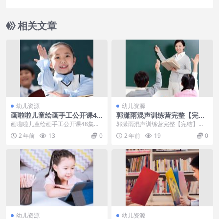
相关文章
幼儿资源
幼儿资源
画啦啦儿童绘画手工公开课48
郭潇雨混声训练营完整【完
集
结】
画啦啦儿童绘画手工公开课48集画
郭潇雨混声训练营完整【完结】目
啦啦少儿美术，是针对5-12岁的儿
录：1.唱歌的核心原则&amp;迅速
2 年前
13
0
2 年前
19
0
童成长特性设计...
开嗓练...
幼儿资源
幼儿资源