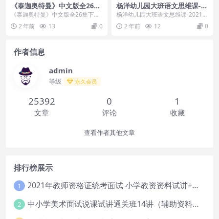
《泰迦奥特曼》中文版全26集
杨洋幼儿园大班语文思维课-2
下载
021年春季
《泰迦奥特曼》中文版全26集下载
杨洋幼儿园大班语文思维课-2021年
内容简介：令和时代第一位奥特
春季 课程目录(资源合计4.65GB)杨
2 年前
13
0
2 年前
12
0
曼，泰罗之子，泰迦登...
洋 ...
作者信息
admin
等级
永久会员
25392
0
1
文章
评论
收藏
查看作者其他文章
排行榜展示
2021年教师资格证统考面试 小学教资资料试讲+答辩
1
中小学美术面试说课试讲通关班14讲（辅助资料第一套）
2