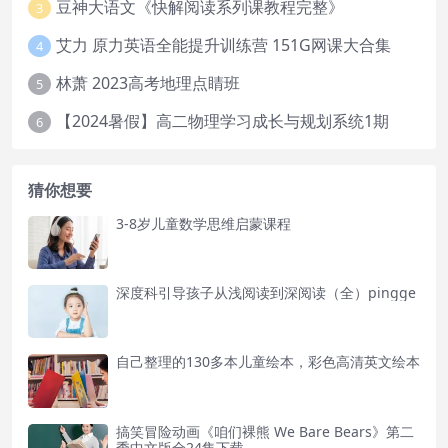
豆神大语文《快解阅读系列课教程完整》
3
艾力 原力英语全能提升训练营 151G网课大合集
4
林萧 2023高考地理点睛班
5
【2024暑假】高二物理学习成长与规划系统1期
6
猜你想要
3-8岁儿童数学思维启蒙课程
深度科引导孩子从浅阅读到深阅读（全）pingge
自己整理的130多本儿童绘本，彩色高清英文绘本
搞笑冒险动画《咱们裸熊 We Bare Bears》第二
季中文版全24集下载