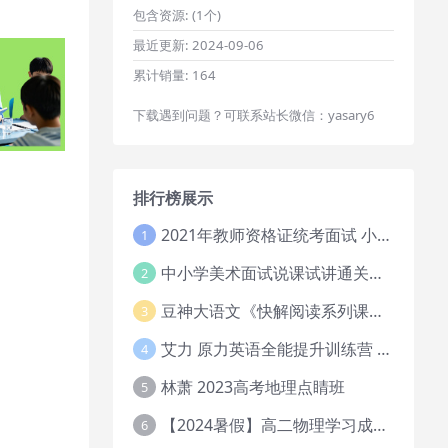
包含资源:
(1个)
最近更新:
2024-09-06
累计销量:
164
下载遇到问题？可联系站长微信：yasary6
排行榜展示
2021年教师资格证统考面试 小学教资资料试讲+答辩
1
中小学美术面试说课试讲通关班14讲（辅助资料第一套）
2
豆神大语文《快解阅读系列课教程完整》
3
艾力 原力英语全能提升训练营 151G网课大合集
4
林萧 2023高考地理点睛班
5
【2024暑假】高二物理学习成长与规划系统1期
6