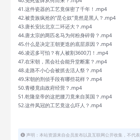
40.免死金牌从何而来？.mp4
41.这件瓷器的工艺竟保密了千年！.mp4
42.被贵族疯抢的“昆仑奴”竟然是黑人？.mp4
43.唐长安比北京二环还大？.mp4
44.唐太宗的两匹名马为何粉身碎骨？.mp4
45.什么是决定王朝更迭的底层原因？.mp4
46.凌迟多可怕？有人被割3600刀！.mp4
47.在宋朝，黑会社会能升堂断案？.mp4
48.走路不小心会被抓去活人祭？.mp4
49.宋朝的刑侦手段有哪些花样？.mp4
50.青楼竟由政府经营？.mp4
51.乾隆皇帝的这把腰刀竟来自英国？.mp4
52.这件凤冠的工艺竟这么吓人？.mp4
声明：本站资源来自会员发布以及互联网公开收集，不代表