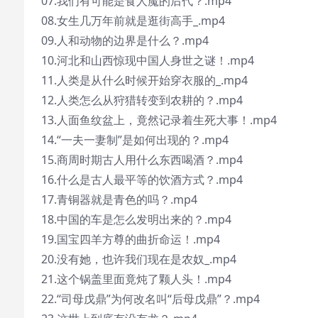
07.我们有可能是食人魔的后代？.mp4
08.女生几万年前就是逛街高手_.mp4
09.人和动物的边界是什么？.mp4
10.河北和山西惊现中国人身世之谜！.mp4
11.人类是从什么时候开始穿衣服的_.mp4
12.人类怎么从狩猎转变到农耕的？.mp4
13.人面鱼纹盆上，竟然记录着生死大事！.mp4
14.“一夫一妻制”是如何出现的？.mp4
15.商周时期古人用什么东西喝酒？.mp4
16.什么是古人最平等的饮酒方式？.mp4
17.青铜器就是青色的吗？.mp4
18.中国的车是怎么发明出来的？.mp4
19.国宝四羊方尊的曲折命运！.mp4
20.没有她，也许我们现在是农奴_.mp4
21.这个锅盖里面竟炖了颗人头！.mp4
22.“司母戊鼎”为何改名叫“后母戊鼎”？.mp4