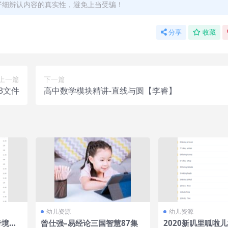
仔细辨认内容的真实性，避免上当受骗！
分享
收藏
上一篇
下一篇
3文件
高中数学模块精讲-直线与圆【李睿】
幼儿资源
幼儿资源
奇境音
曾仕强–易经论三国智慧87集
2020新叽里呱啦