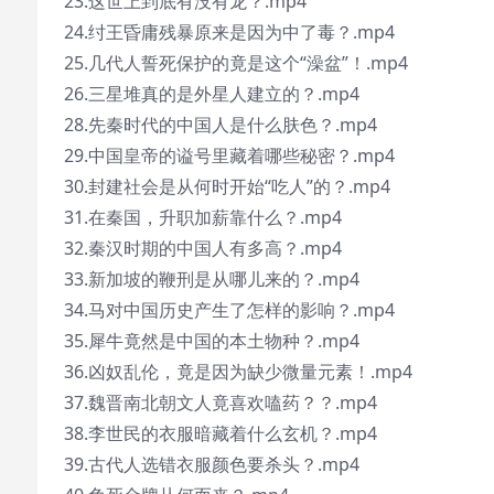
23.这世上到底有没有龙？.mp4
24.纣王昏庸残暴原来是因为中了毒？.mp4
25.几代人誓死保护的竟是这个“澡盆”！.mp4
26.三星堆真的是外星人建立的？.mp4
28.先秦时代的中国人是什么肤色？.mp4
29.中国皇帝的谥号里藏着哪些秘密？.mp4
30.封建社会是从何时开始“吃人”的？.mp4
31.在秦国，升职加薪靠什么？.mp4
32.秦汉时期的中国人有多高？.mp4
33.新加坡的鞭刑是从哪儿来的？.mp4
34.马对中国历史产生了怎样的影响？.mp4
35.犀牛竟然是中国的本土物种？.mp4
36.凶奴乱伦，竟是因为缺少微量元素！.mp4
37.魏晋南北朝文人竟喜欢嗑药？？.mp4
38.李世民的衣服暗藏着什么玄机？.mp4
39.古代人选错衣服颜色要杀头？.mp4