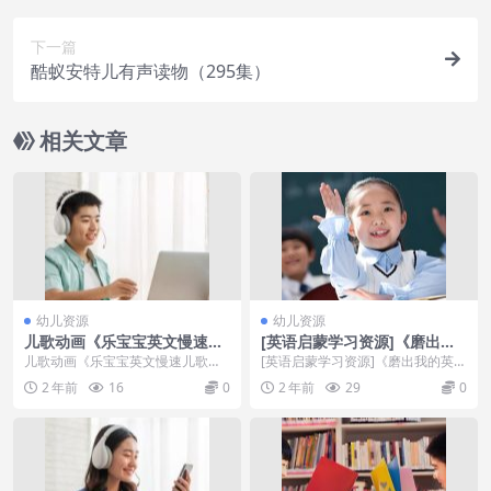
下一篇
酷蚁安特儿有声读物（295集）
相关文章
幼儿资源
幼儿资源
儿歌动画《乐宝宝英文慢速儿
[英语启蒙学习资源]《磨出我
歌》英文版全158集下载
的英文耳朵》(全套6册)MP3+
儿歌动画《乐宝宝英文慢速儿歌》
[英语启蒙学习资源]《磨出我的英文
PDF文档歌词
英文版全158集下载内容简介：乐
耳朵》(全套6册)MP3+PDF文档歌
2 年前
16
0
2 年前
29
0
宝宝英语儿歌是当今...
词 资源...