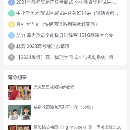
2021年教师资格证统考面试 小学教资资料试讲+答辩
1
中小学美术面试说课试讲通关班14讲（辅助资料第一套）
2
豆神大语文《快解阅读系列课教程完整》
3
艾力 原力英语全能提升训练营 151G网课大合集
4
林萧 2023高考地理点睛班
5
【2024暑假】高二物理学习成长与规划系统1期
6
猜你想要
尤克里里视频讲解教程
秘密花园涂色系列可打印（35张）
冒险搞笑动画《Tig n\\’Seek》第一季英文版全20