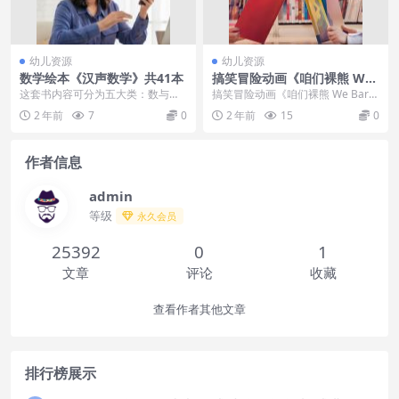
幼儿资源
幼儿资源
数学绘本《汉声数学》共41本
搞笑冒险动画《咱们裸熊 We
Bare Bears》第一季中文版全
这套书内容可分为五大类：数与计
搞笑冒险动画《咱们裸熊 We Bare
26集下载
算——是介绍数的概念，比如奇
Bears》第一季中文版全26集下载
2 年前
7
0
2 年前
15
0
数、偶数；个位数、十位...
内容...
作者信息
admin
等级
永久会员
25392
0
1
文章
评论
收藏
查看作者其他文章
排行榜展示