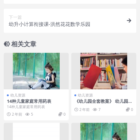
下一篇
幼升小计算衔接课-洪然花花数学乐园
相关文章
幼儿资源
幼儿资源
14种儿童家庭常用药表
《幼儿园全套教案》 幼儿园行
业宝典 大中小托班全部教案大
14种儿童家庭常用药表
2 年前
7
0
全
2 年前
5
0