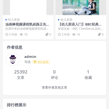
幼儿资源
幼儿资源
油画棒视频课程凯叔路正先零
【幼儿英语入门】BBC经典的
基础玩转油画棒
自然拼读动画《字母积木》，
此课件来自油画棒视频课程凯叔路
资源名称：BBC Cbeebies出品的P
启蒙必看全4季
正先零基础玩转油画棒，油画棒是
honics自然拼读启蒙动画本资源共
2 年前
16
0
2 年前
16
0
最简单的作画工具，零...
约...
作者信息
admin
等级
永久会员
25392
0
1
文章
评论
收藏
查看作者其他文章
排行榜展示