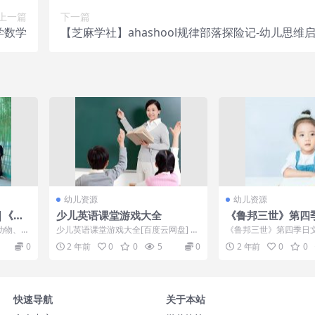
上一篇
下一篇
学数学
【芝麻学社】ahashool规律部落探险记-幼儿思维
幼儿资源
幼儿资源
|《这
少儿英语课堂游戏大全
《鲁邦三世》第四
4集下载
动物、植
少儿英语课堂游戏大全[百度云网盘] 今
《鲁邦三世》第四季日文
等儿童感
天和大家分享的是幼少儿英语课堂游戏
载内容简介：国际刑警
0
2 年前
0
0
5
0
2 年前
0
0
大全，近...
收到了鲁邦三...
快速导航
关于本站