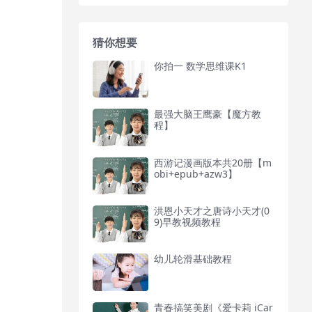
猜你想要
你拍一 数学思维课K1
最强大脑王鹰豪【魔方教
程】
西游记漫画版本共20册【m
obi+epub+azw3】
洪恩小天才之唐诗小天才(0
9)早教视频教程
幼儿轮滑基础教程
青春搞笑美剧《爱卡莉 iCar