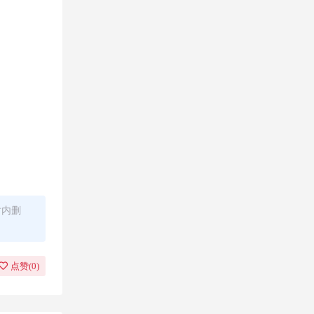
时内删
点赞(
0
)