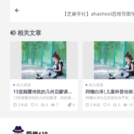
【芝麻学社】ahashool思维导图
相关文章
幼儿资源
幼儿资源
13堂颠覆传统的几何启蒙课，
阿嘟白泽|儿童科普动画
轻松建立起孩子的空间感
是什么》第一季100集
13堂颠覆传统的几何启蒙课，轻松建
阿嘟白泽出品里面包含宇宙、
立起孩子的空间感[百度云网盘] 几何
物、安全、心理、身体、工具
2 年前
0
0
7
0
2 年前
0
0
19
——孩子在...
兴趣总想知道...