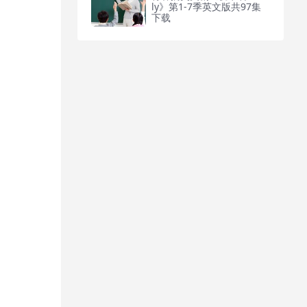
ly》第1-7季英文版共97集
下载