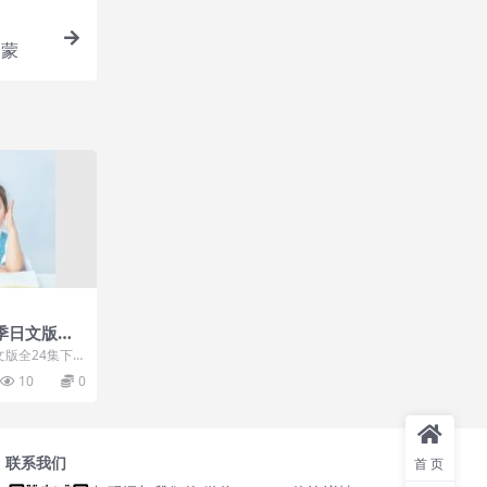
启蒙
季日文版全2
版全24集下
的钱形幸一警部
10
0
联系我们
首页