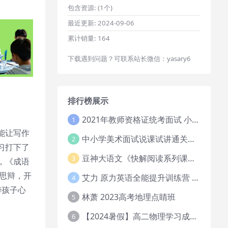
包含资源:
(1个)
最近更新:
2024-09-06
累计销量:
164
下载遇到问题？可联系站长微信：yasary6
排行榜展示
2021年教师资格证统考面试 小学教资资料试讲+答辩
1
能让写作
中小学美术面试说课试讲通关班14讲（辅助资料第一套）
2
习打下了
豆神大语文《快解阅读系列课教程完整》
3
，《成语
思辩，开
艾力 原力英语全能提升训练营 151G网课大合集
4
华孩子心
林萧 2023高考地理点睛班
5
【2024暑假】高二物理学习成长与规划系统1期
6