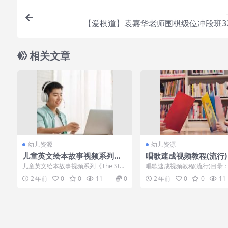
【爱棋道】袁嘉华老师围棋级位冲段班3
相关文章
幼儿资源
幼儿资源
儿童英文绘本故事视频系列《T
唱歌速成视频教程(流行)
he Story Rug》68集
儿童英文绘本故事视频系列《The Stor
唱歌速成视频教程(流行)目录：A
y Rug》68集 儿童英文绘本故事视...
础训练：正确的呼吸.mp4A1.2-声
2 年前
0
0
11
0
2 年前
0
0
11