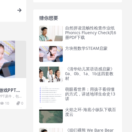
猜你想要
自然拼读流畅性检查作业纸
Phonics Fluency Check共6
册PDF下载
方块熊数学STEAM启蒙
《清华幼儿英语语感启蒙》
0a、0b、1a、1b这四套教
材
萌眼看世界：用孩子看得懂
游戏PPT课
的方式，讲述地球生命史13
型、时态
PPT课件，包括
讲
用 54套外网
10
0
火焰之环-海底小纵队下载百
度云
《咱们裸熊 We Bare Bear