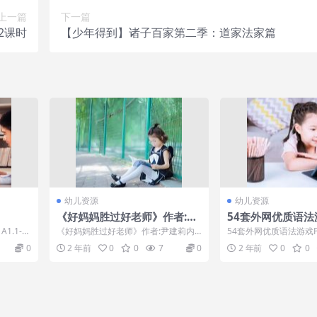
上一篇
下一篇
2课时
【少年得到】诸子百家第二季：道家法家篇
幼儿资源
幼儿资源
《好妈妈胜过好老师》作者:尹
54套外网优质语法
建莉内含音频视频思维导图
件，包括词性、句
1.1-基
《好妈妈胜过好老师》作者:尹建莉内
54套外网优质语法游戏
等，实用
...
含音频视频思维导图[百度云网盘] 相比
词性、句型、时态等，实
0
2 年前
0
0
7
0
2 年前
0
0
许多家教...
优质语...