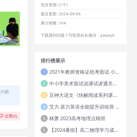
包含资源:
(1个)
最近更新:
2024-09-06
累计销量:
164
下载遇到问题？可联系站长微信：yasary6
排行榜展示
2021年教师资格证统考面试 小学教资资料试讲+答辩
1
中小学美术面试说课试讲通关班14讲（辅助资料第一套）
2
时内删
豆神大语文《快解阅读系列课教程完整》
3
艾力 原力英语全能提升训练营 151G网课大合集
4
点赞(
0
)
林萧 2023高考地理点睛班
5
【2024暑假】高二物理学习成长与规划系统1期
6