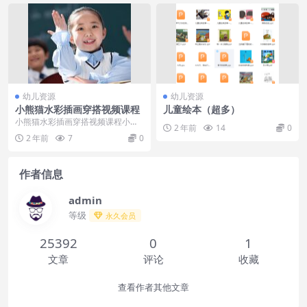
幼儿资源
幼儿资源
小熊猫水彩插画穿搭视频课程
儿童绘本（超多）
小熊猫水彩插画穿搭视频课程小熊
2 年前
14
0
猫课堂水彩插画教程，教会你头像
2 年前
7
0
线稿水彩基础，以及发...
作者信息
admin
等级
永久会员
25392
0
1
文章
评论
收藏
查看作者其他文章