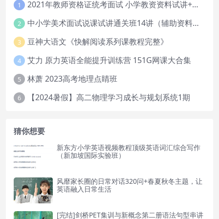
2021年教师资格证统考面试 小学教资资料试讲+答辩
1
中小学美术面试说课试讲通关班14讲（辅助资料第一套）
2
豆神大语文《快解阅读系列课教程完整》
3
艾力 原力英语全能提升训练营 151G网课大合集
4
林萧 2023高考地理点睛班
5
【2024暑假】高二物理学习成长与规划系统1期
6
猜你想要
新东方小学英语视频教程顶级英语词汇综合写作
（新加坡国际实验班）
风靡家长圈的日常对话320问+春夏秋冬主题，让
英语融入日常生活
[完结]剑桥PET集训与新概念第二册语法句型串讲