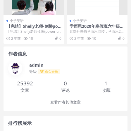
小学英语
小学英语
【完结】Shelly老师-剑桥pow
学而思2020年寒假班六年级闫
er up LeveL 1精讲课
功瑾双优英语直播目标A+班
【完结】Shelly老师-剑桥power up
此课件来自学而思网校，学而思20
LeveL 1精讲课目录：├┈L...
20年寒假班六年级闫功瑾双优英语
2 年前
10
0
2 年前
10
0
直播目标A+班，...
作者信息
admin
等级
永久会员
25392
0
1
文章
评论
收藏
查看作者其他文章
排行榜展示