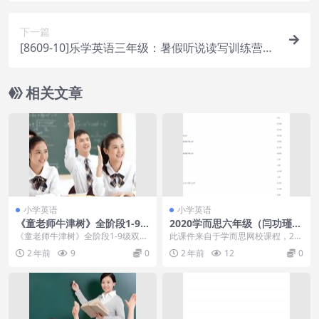
下一篇
[8609-10]乐学英语三年级：暑假听说读写训练营
[杨雅静10讲全]
相关文章
小学英语
小学英语
《童老师牛津树》全阶段1-9
2020学而思六年级（闫功瑾）
级双语精讲视频,英语分级阅读
双优英语直播目标A+班
《童老师牛津树》全阶段1-9级双语
此课件来自于学而思网校课程，20
英语
精讲视频,英语分级阅读英语启蒙必
20学而思六年级（闫功瑾）双优英
2 年前
9
0
2 年前
12
0
备今天要分享的...
语直播目标A+班...