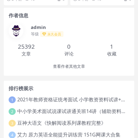
作者信息
admin
等级
永久会员
25392
0
1
文章
评论
收藏
查看作者其他文章
排行榜展示
2021年教师资格证统考面试 小学教资资料试讲+答辩
1
中小学美术面试说课试讲通关班14讲（辅助资料第一套）
2
豆神大语文《快解阅读系列课教程完整》
3
艾力 原力英语全能提升训练营 151G网课大合集
4