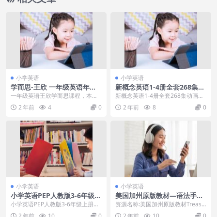
小学英语
小学英语
学而思-王欣 一年级英语年卡
新概念英语1-4册全套268集动
班 乐学英语一级
画视频
一年级英语王欣学而思课程，本课
新概念英语1-4册全套268集动画视
程共4.92G，VIP会员可通过百度网
频新概念英语共有四册，第一册适
2 年前
4
0
2 年前
8
0
盘转存下载或...
合小学生、基础...
小学英语
小学英语
小学英语PEP人教版3-6年级上
美国加州原版教材—语法手册
册期中检测卷PDF
Treasures Grammar & writi
小学英语PEP人教版3-6年级上册期
资源名称:美国加州原版教材Treasu
ng handbook
中检测卷PDF目录：3.pdf4.pdf5....
res Grammar & wri...
2 年前
10
0
2 年前
10
0