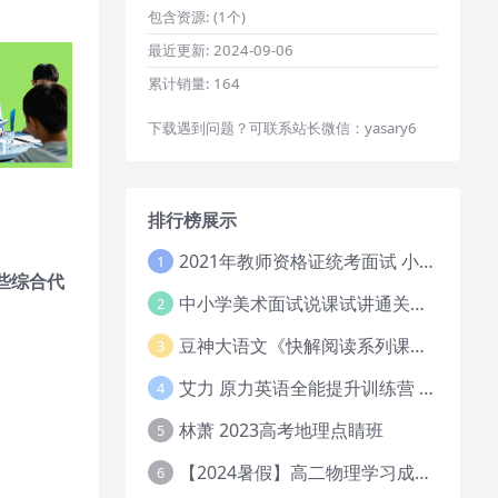
包含资源:
(1个)
最近更新:
2024-09-06
累计销量:
164
下载遇到问题？可联系站长微信：yasary6
排行榜展示
2021年教师资格证统考面试 小学教资资料试讲+答辩
1
些综合代
中小学美术面试说课试讲通关班14讲（辅助资料第一套）
2
豆神大语文《快解阅读系列课教程完整》
3
艾力 原力英语全能提升训练营 151G网课大合集
4
林萧 2023高考地理点睛班
5
【2024暑假】高二物理学习成长与规划系统1期
6