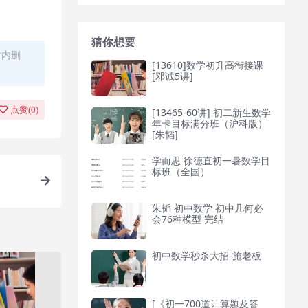
猜你想要
时内删
[13610]数学初升高衔接课
[邓诚5讲]
点赞(
0
)
[13465-60讲] 初二新生数学
年卡目标满分班（沪科版）
[朱韬]
学而思 徐德直初一暑数学目
标班（全国）
朱韬 初中数学 初中几何必
会76种模型 完结
初中数学秒杀大招-施老板
[《初一700道计算题及答