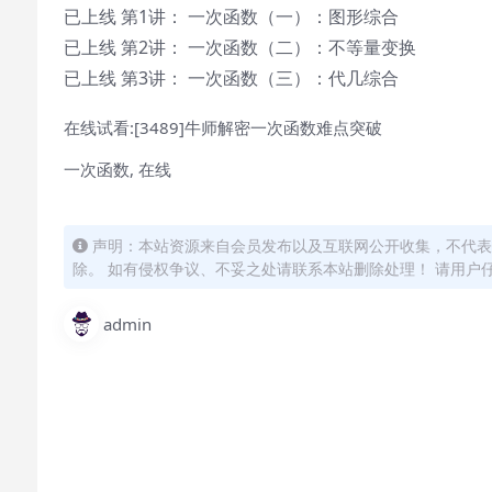
已上线 第1讲： 一次函数（一）：图形综合
已上线 第2讲： 一次函数（二）：不等量变换
已上线 第3讲： 一次函数（三）：代几综合
在线试看:[3489]牛师解密一次函数难点突破
一次函数, 在线
声明：本站资源来自会员发布以及互联网公开收集，不代表
除。 如有侵权争议、不妥之处请联系本站删除处理！ 请用户
admin
怎么联系购买课程？
直接开通本站会员就可以不限次数保存下载本站所有课程
付款后无法显示下载地址或者无法查看内容？
如果您已经成功付款但是网站没有弹出成功提示，请联系