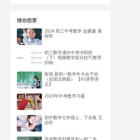
猜你想要
2024 初三中考数学 赵蒙蒙 暑
假班
初三数学满分中考冲刺班
（下）视频教学提分技巧整理
归纳
朱韬 新初一数学年卡尖子班
（全国北师版） 【61讲带讲
义】
2023年中考数学习题
初中数学七年级上、下合集 王
志轩
高途数学刘梦亚初一初二全