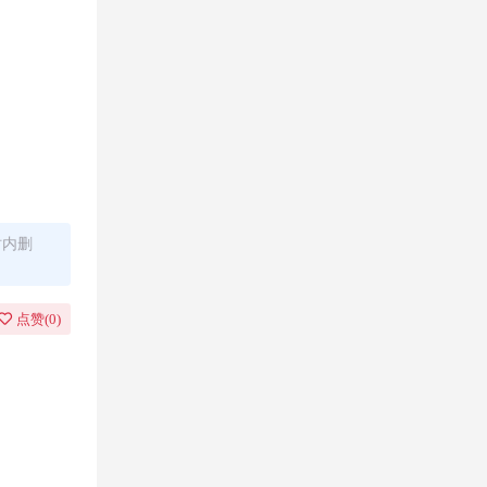
时内删
点赞(
0
)