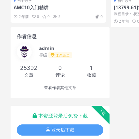
初中数学
初中数学
AMC10入门精讲
[13799
（沪教版）[朱
课程目录： 状
2 年前
0
0
5
0
（一） 已上线第
2 年前
作者信息
admin
等级
永久会员
25392
0
1
文章
评论
收藏
查看作者其他文章
下载
本资源登录后免费下载
登录后下载