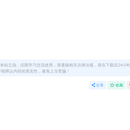
本站立场，仅限学习交流使用，请遵循相关法律法规，请在下载后24小
仔细辨认内容的真实性，避免上当受骗！
分享
收藏
！详情可以咨询微信：yasary6
站长微信：yasary6 提供付款信息为您处理