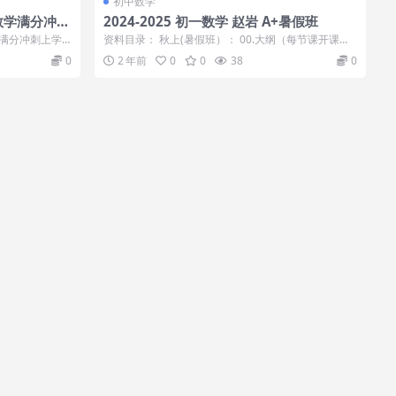
初中数学
数学满分冲刺
2024-2025 初一数学 赵岩 A+暑假班
满分冲刺上学
资料目录： 秋上(暑假班）： 00.大纲（每节课开课时
.
间查询）.pdf 01.有...
0
2 年前
0
0
38
0