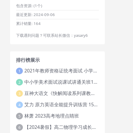
包含资源:
(1个)
最近更新:
2024-09-06
累计销量:
164
下载遇到问题？可联系站长微信：yasary6
排行榜展示
2021年教师资格证统考面试 小学教资资料试讲+答辩
1
中小学美术面试说课试讲通关班14讲（辅助资料第一套）
2
豆神大语文《快解阅读系列课教程完整》
3
艾力 原力英语全能提升训练营 151G网课大合集
4
林萧 2023高考地理点睛班
5
【2024暑假】高二物理学习成长与规划系统1期
6