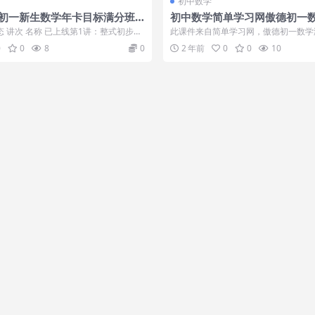
初中数学
-61]初一新生数学年卡目标满分班
初中数学简单学习网傲德初一
韬]=13362
上学期课程
态 讲次 名称 已上线第1讲：整式初步
此课件来自简单学习网，傲德初一数学
2讲：整式初...
期课程。此课件主要知识点包括：有理..
0
0
8
0
2 年前
0
0
10