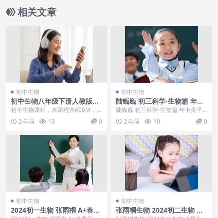
相关文章
初中生物
初中生物
初中生物八年级下册人教版配
陆巍巍 初三科学-生物篇 年卡
套课件资料
尖子班 浙教版
初中生物课程，本课程共605M，VI
陆巍巍 初三科学-生物篇 年卡尖子
P会员可通过百度网盘转存下载或者
班 浙教版 27讲带讲义目录：├─第
2 年前
13
0
2 年前
10
0
在线播放。此...
10讲生物...
初中生物
初中生物
2024初一生物 张雨桐 A+春季
张雨桐生物 2024初二生物 全
班
国A+秋季班上+下