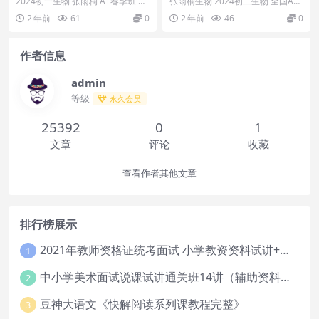
2024初一生物 张雨桐 A+春季班 目
张雨桐生物 2024初二生物 全国A
录： 春季下： 1血液与血管_ev_e
+秋季班上+下目录：秋季上：初二
2 年前
61
0
2 年前
46
0
v...
生物全国A加...
作者信息
admin
等级
永久会员
25392
0
1
文章
评论
收藏
查看作者其他文章
排行榜展示
2021年教师资格证统考面试 小学教资资料试讲+答辩
1
中小学美术面试说课试讲通关班14讲（辅助资料第一套）
2
豆神大语文《快解阅读系列课教程完整》
3