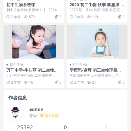
初中生物系统课
2020 初二生物 秋季 李嘉津 已
完结共16讲
初中生物系统课 目录： ├─2024版
2020 初二生物 秋季 李嘉津 已完结
《知识清单》生物 │ ├┈2024版
共16讲目录：01鱼类初二生物.mp4
2 年前
573
0
2 年前
119
0
《知识...
0...
初中生物
初中生物
万门中学-牛佳丽 初二生物上
学而思-谢辉 初三生物理暑假
册（八年级）
预习领先班（人教修订版）
万门中学牛佳丽初二生物课程，本
学而思谢辉初三生物理课程，本课
课程共2.18G，VIP会员可通过百度
程共3.16G，VIP会员可通过百度网
2 年前
16
0
2 年前
21
0
网盘转存下载...
盘转存下载或...
作者信息
admin
等级
永久会员
25392
0
1