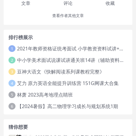
文章
评论
收藏
查看作者其他文章
排行榜展示
2021年教师资格证统考面试 小学教资资料试讲+答辩
1
中小学美术面试说课试讲通关班14讲（辅助资料第一套）
2
豆神大语文《快解阅读系列课教程完整》
3
艾力 原力英语全能提升训练营 151G网课大合集
4
林萧 2023高考地理点睛班
5
【2024暑假】高二物理学习成长与规划系统1期
6
猜你想要