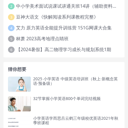
中小学美术面试说课试讲通关班14讲（辅助资料第一套）
2
豆神大语文《快解阅读系列课教程完整》
3
艾力 原力英语全能提升训练营 151G网课大合集
4
林萧 2023高考地理点睛班
5
【2024暑假】高二物理学习成长与规划系统1期
6
猜你想要
2025 小学英语 中级英语培训班（秋上·新概念英
语·预备级）
32节掌握小学英语800个单词完结视频
小学英语学而思吕云鹤三年级校优英语2021年秋
季班课程