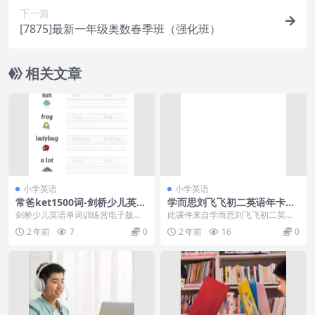
下一篇
[7875]最新一年级奥数春季班（强化班）
相关文章
小学英语
小学英语
常爸ket1500词-剑桥少儿英语
学而思刘飞飞初二英语年卡视
单词训练营资料
频课程（外研版尖子班难点精
剑桥少儿英语单词训练营电子版资
此课件来自学而思刘飞飞初二英语
讲）
料分为练习册和单词表两部分，从
年卡视频课程（外研版尖子班难点
2 年前
7
0
2 年前
16
0
浅入深，趣味十足，让...
精讲），此课件的主要...