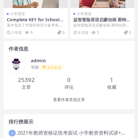
小学英语
小学英语
Complete KEY for Schools/
益智冒险英语启蒙动画 斯特拉
Compact Key for Schools剑
和山姆 Stella and Sam
基本包含了市面所有官方备考资
益智冒险英语启蒙动画 斯特拉和山
桥KET综合学生书/教师用书
源，而且各有不同的侧重点！比如C
姆 Stella and Sam，益智冒险英语
2 年前
9
0
9 月前
5
0
omplete教程按...
启...
作者信息
admin
等级
永久会员
25392
0
1
文章
评论
收藏
查看作者其他文章
排行榜展示
2021年教师资格证统考面试 小学教资资料试讲+答辩
1