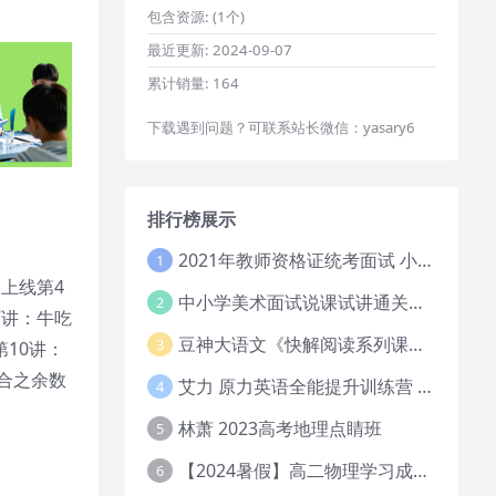
包含资源:
(1个)
最近更新:
2024-09-07
累计销量:
164
下载遇到问题？可联系站长微信：yasary6
排行榜展示
2021年教师资格证统考面试 小学教资资料试讲+答辩
1
上线第4
中小学美术面试说课试讲通关班14讲（辅助资料第一套）
2
7讲：牛吃
豆神大语文《快解阅读系列课教程完整》
3
10讲：
综合之余数
艾力 原力英语全能提升训练营 151G网课大合集
4
林萧 2023高考地理点睛班
5
【2024暑假】高二物理学习成长与规划系统1期
6