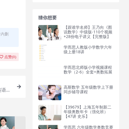
猜你想要
【跟谁学名师】王乃向《图
说数学》中级版-110个视频
时内删
+28份电子讲义【完整版】
学而思人教版小学数学六年
级上册18讲
点赞(
0
)
学而思北师版小学视频课程
数学（2-6）全套+奥数拓展
高斯数学 五年级数学上下册
英语年
同步辅导课程
【39679】上海五年制新二
年级奥数年卡（强化班）
【47讲 史乐】
学而思 六年级数学奥数竞赛