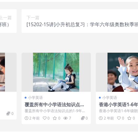
上一篇
下一篇
竞赛班）
[15202-15讲]小升初总复习：学年六年级奥数秋季
赛班）[兰海姜付加]
小学英语
小学英语
覆盖所有中小学语法知识点的1
香港小学英语1-6
-9年级30讲最全学而思英语语
（教材、练习册、
覆盖所有中小学语法知识点的1-9年级3
香港小学英语1-6年级朗
0
法
3、视频）
0讲最全学而思英语语法今天，跟大家
材、练习册、配套听力M
2 年前
0
0
7
0
2 年前
0
0
分享的是...
[百度云网...