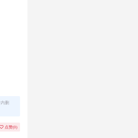
时内删
点赞(
0
)