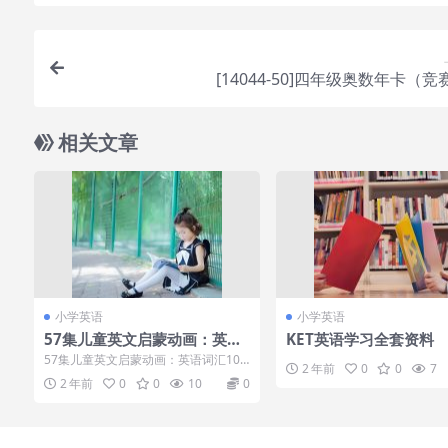
[14044-50]四年级奥数年卡（
相关文章
小学英语
小学英语
57集儿童英文启蒙动画：英语
KET英语学习全套资料
词汇1000
57集儿童英文启蒙动画：英语词汇100
2 年前
0
0
7
0 目录：├─1.Kids vocabul...
2 年前
0
0
10
0