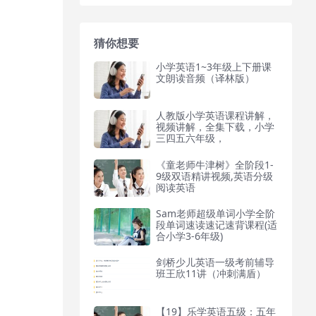
猜你想要
小学英语1~3年级上下册课
文朗读音频（译林版）
人教版小学英语课程讲解，
视频讲解，全集下载，小学
三四五六年级，
《童老师牛津树》全阶段1-
9级双语精讲视频,英语分级
阅读英语
Sam老师超级单词小学全阶
段单词速读速记速背课程(适
合小学3-6年级)
剑桥少儿英语一级考前辅导
班王欣11讲（冲刺满盾）
【19】乐学英语五级：五年