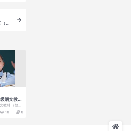
班（竞
年级朗文教材
配套听力MP
文教材 （教
P3、视频）
10
0