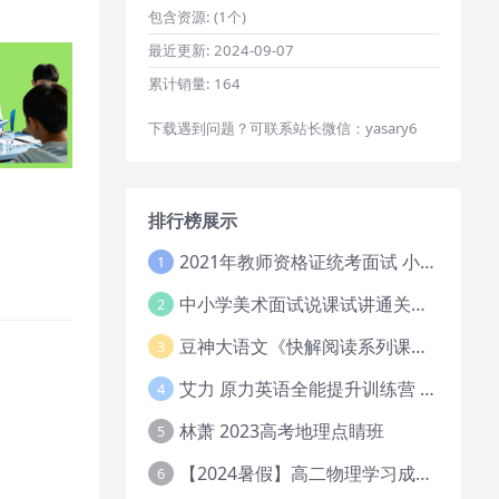
包含资源:
(1个)
最近更新:
2024-09-07
累计销量:
164
下载遇到问题？可联系站长微信：yasary6
排行榜展示
2021年教师资格证统考面试 小学教资资料试讲+答辩
1
中小学美术面试说课试讲通关班14讲（辅助资料第一套）
2
豆神大语文《快解阅读系列课教程完整》
3
艾力 原力英语全能提升训练营 151G网课大合集
4
林萧 2023高考地理点睛班
5
【2024暑假】高二物理学习成长与规划系统1期
6