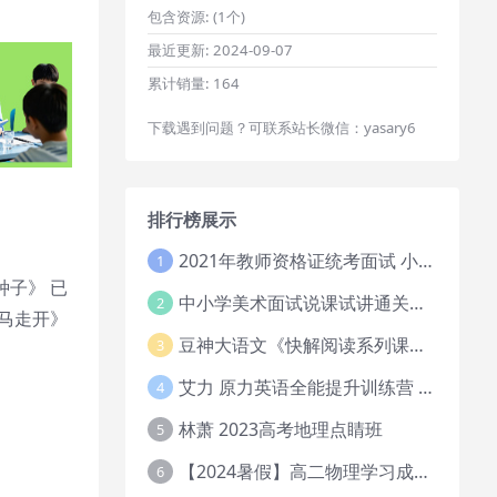
包含资源:
(1个)
最近更新:
2024-09-07
累计销量:
164
下载遇到问题？可联系站长微信：yasary6
排行榜展示
2021年教师资格证统考面试 小学教资资料试讲+答辩
1
种子》 已
中小学美术面试说课试讲通关班14讲（辅助资料第一套）
2
河马走开》
豆神大语文《快解阅读系列课教程完整》
3
艾力 原力英语全能提升训练营 151G网课大合集
4
林萧 2023高考地理点睛班
5
【2024暑假】高二物理学习成长与规划系统1期
6