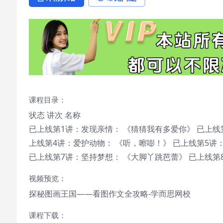
课程目录：
状态 讲次 名称
已上线第1讲：发现亲情： 《猜猜我有多爱你》 已上线
上线第4讲：爱护动物： 《听，嚓嘭！》 已上线第5讲
已上线第7讲：坚持梦想： 《大脚丫跳芭蕾》 已上线第
视频预览：
探秘图画王国——看图作文全攻略-学而思网校
课程下载：