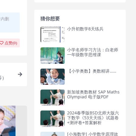
猜你想要
时内删
小升初数学8天练兵
点赞(
0
)
小学名师学习方法：白老师
一年级数学思维课
【小学奥数】奥数精讲……
等）
新加坡奥数教材 SAP Maths
Olympiad 电子版PDF
2024春季版BSD北师大版六
下数学《53天天练》试题卷
+测评卷+答案解析
[小海数学] 小学数学原理故