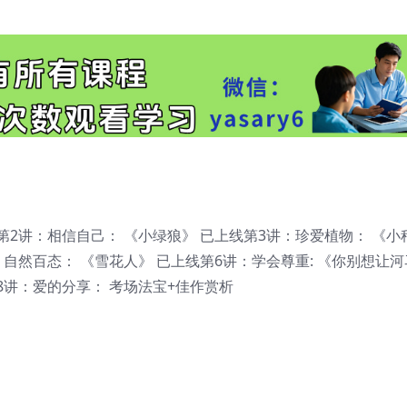
第2讲：相信自己： 《小绿狼》 已上线第3讲：珍爱植物： 《小
：自然百态： 《雪花人》 已上线第6讲：学会尊重: 《你别想让
8讲：爱的分享： 考场法宝+佳作赏析