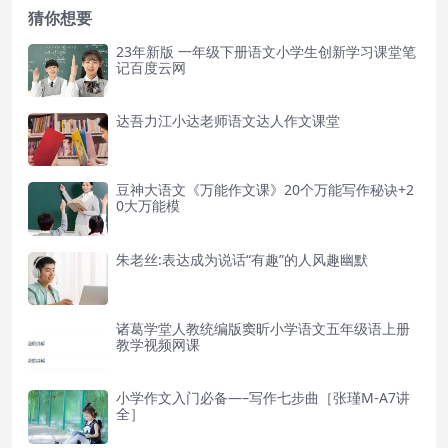
猜你想要
23年新版 一年级下册语文小学生创新学习课堂笔
记百度云网
达吾力江小达老师语文达人作文课堂
豆神大语文《万能作文课》20个万能写作秘诀+2
0大万能模
朱老丝:表达成为说话“有趣”的人风趣幽默
诸葛学堂人教统编版窦昕小学语文五年级语上册
教学视频网课
小学作文入门必备—–写作七步曲［张瑾M-A7讲
全］