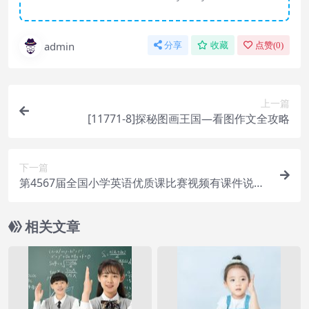
admin
分享
收藏
点赞(
0
)
上一篇
[11771-8]探秘图画王国—看图作文全攻略
下一篇
第4567届全国小学英语优质课比赛视频有课件说课
点评
相关文章