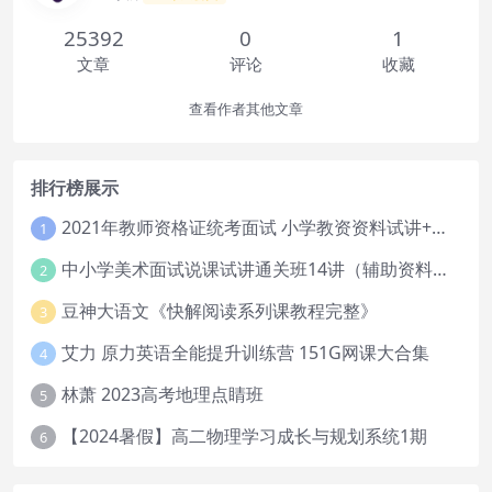
25392
0
1
文章
评论
收藏
查看作者其他文章
排行榜展示
2021年教师资格证统考面试 小学教资资料试讲+答辩
1
中小学美术面试说课试讲通关班14讲（辅助资料第一套）
2
豆神大语文《快解阅读系列课教程完整》
3
艾力 原力英语全能提升训练营 151G网课大合集
4
林萧 2023高考地理点睛班
5
【2024暑假】高二物理学习成长与规划系统1期
6