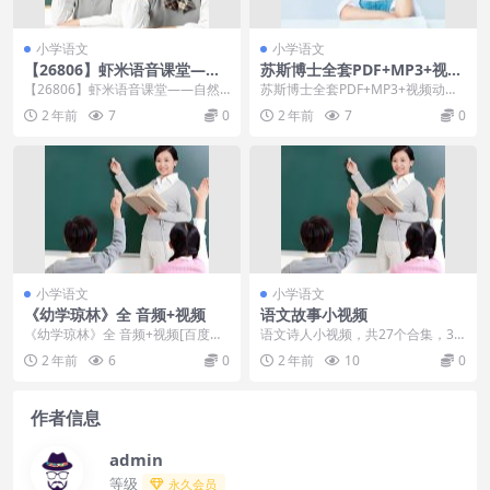
小学语文
小学语文
【26806】虾米语音课堂——
苏斯博士全套PDF+MP3+视频
自然拼读2级（小低年级必
动画
【26806】虾米语音课堂——自然
苏斯博士全套PDF+MP3+视频动画
学）【10讲 杨雅静】
拼读2级（小低年级必学）【10讲
[百度云网盘] 苏斯博士经典绘本
2 年前
7
0
2 年前
7
0
杨雅静】 虾...
（全15册）...
小学语文
小学语文
《幼学琼林》全 音频+视频
语文故事小视频
《幼学琼林》全 音频+视频[百度云
语文诗人小视频，共27个合集，36
网盘] 古语云：读了增广会说话，读
2个视频格式：视频；MP4目录：1.
2 年前
6
0
2 年前
10
0
了幼学走天下...
初唐诗坛2...
作者信息
admin
等级
永久会员