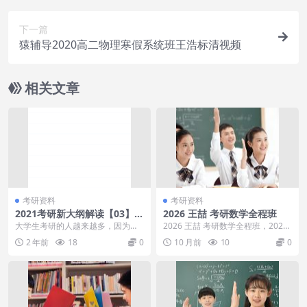
下一篇
猿辅导2020高二物理寒假系统班王浩标清视频
相关文章
考研资料
考研资料
2021考研新大纲解读【03】考
2026 王喆 考研数学全程班
研数学大纲文件汇总万能复习
大学生考研的人越来越多，因为社
2026 王喆 考研数学全程班，2026
模板
会更加需要高学历人才！2021考研
王喆 考研数学全程班 目录：00.讲
2 年前
18
0
10 月前
10
0
新大纲解读数学大...
义...