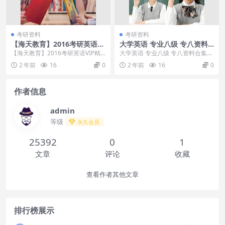
考研资料
考研资料
【海天教育】2016考研英语VI
大学英语 专业八级 专八资料
P精品课（王素丽）
合集
【海天教育】2016考研英语VIP精
大学英语 专业八级 专八资料合集目
品课（王素丽）[百度云网盘] VIP精
录：专八听力填空新东方英语专业
2 年前
16
0
2 年前
16
0
品课程...
八级专题视频英语...
作者信息
admin
等级
永久会员
25392
0
1
文章
评论
收藏
查看作者其他文章
排行榜展示