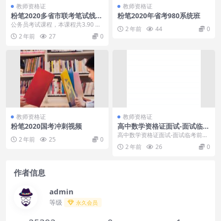
教师资格证
教师资格证
粉笔2020多省市联考笔试线上
粉笔2020年省考980系统班
双师冲刺班完整版
公务员考试课程，本课程共3.90 G
2 年前
44
0
B，VIP会员可通过百度网盘转存下
2 年前
27
0
载或者在线...
教师资格证
教师资格证
粉笔2020国考冲刺视频
高中数学资格证面试-面试临考
前冲刺和备考锦囊推荐必看
高中数学资格证面试-面试临考前冲
2 年前
25
0
刺和备考锦囊推荐必看，高中的教
2 年前
26
0
师资格证还是非常有...
作者信息
admin
等级
永久会员