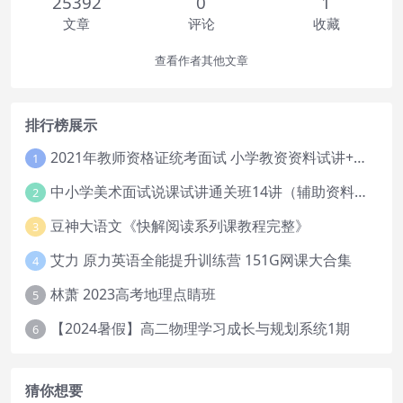
25392
0
1
文章
评论
收藏
查看作者其他文章
排行榜展示
2021年教师资格证统考面试 小学教资资料试讲+答辩
1
中小学美术面试说课试讲通关班14讲（辅助资料第一套）
2
豆神大语文《快解阅读系列课教程完整》
3
艾力 原力英语全能提升训练营 151G网课大合集
4
林萧 2023高考地理点睛班
5
【2024暑假】高二物理学习成长与规划系统1期
6
猜你想要