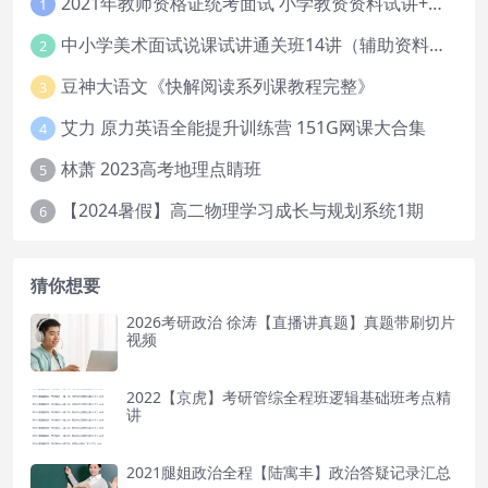
2021年教师资格证统考面试 小学教资资料试讲+答辩
1
中小学美术面试说课试讲通关班14讲（辅助资料第一套）
2
豆神大语文《快解阅读系列课教程完整》
3
艾力 原力英语全能提升训练营 151G网课大合集
4
林萧 2023高考地理点睛班
5
【2024暑假】高二物理学习成长与规划系统1期
6
猜你想要
2026考研政治 徐涛【直播讲真题】真题带刷切片
视频
2022【京虎】考研管综全程班逻辑基础班考点精
讲
2021腿姐政治全程【陆寓丰】政治答疑记录汇总