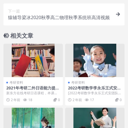
下一篇
猿辅导梁冰2020秋季高二物理秋季系统班高清视频
相关文章
考研资料
考研资料
2021年考研二外日语能力提升
2022考研数学李永乐王式安团
阶段
队课程全程
新东方在线考研日语课程，本课程
[2022考研数学李永乐王式安团队课
共8.4G，VIP会员可通过百度网盘转
程全程]百度云网盘资源
2 年前
18
0
2 年前
17
0
存下载或者在...