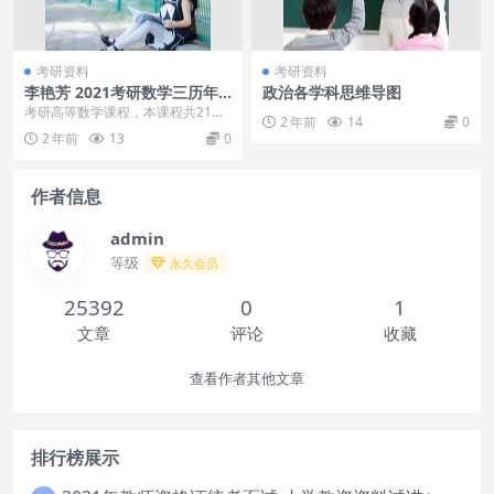
考研资料
考研资料
李艳芳 2021考研数学三历年
政治各学科思维导图
真题逐题精讲2010-2020
考研高等数学课程，本课程共21
2 年前
14
0
G，VIP会员可通过百度网盘转存下
2 年前
13
0
载或者在线播放。...
作者信息
admin
等级
永久会员
25392
0
1
文章
评论
收藏
查看作者其他文章
排行榜展示