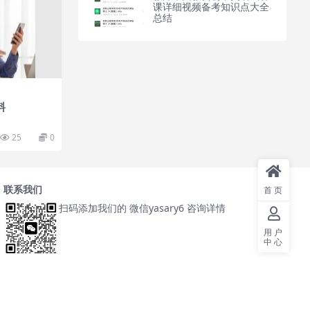
课详细视频备考知识点大全
总结
料
25
0
联系我们
首页
扫码添加我们的 微信yasary6 咨询详情
用户
中心