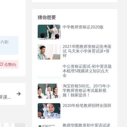
猜你想要
中学教师资格证2020版
时内删
2021华图教师资格证统考面
试 马天来小学体育试讲+答
辩
点赞(
0
)
中公资格证面试-初中英语题
本梳理5视频讲义知识点大
全
淘宝价格500元。2015年小
学教师资格证考试最新视
频！独家提供！
讲课视
2020年粉笔教师招聘全国班
教师华图教资初中英语试讲