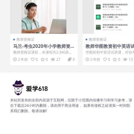
教师资格证
教师资格证
马兰-考虫2020年小学教师资
教师华图教资初中英语
格证理论课程
详细视频备考知识点大
教师资格证课程，本课程共2.34GB，V
华图的初中英语试讲课，对你
IP会员可通过百度网盘转存下载或者在
资格证一定有帮助，里面的视
2 年前
0
0
27
0
2 年前
0
0
13
线播...
的有针对性，...
本站所发布的全部内容源于互联网，仅限于小范围内传播学习和学习参考，请
在下载后24小时内删除，请勿用于商业用途， 如果有侵权之处请第一时间联
系我们删除。敬请谅解!