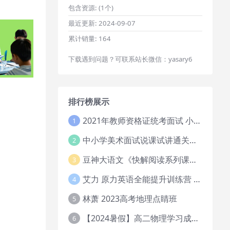
包含资源:
(1个)
最近更新:
2024-09-07
累计销量:
164
下载遇到问题？可联系站长微信：yasary6
排行榜展示
2021年教师资格证统考面试 小学教资资料试讲+答辩
1
中小学美术面试说课试讲通关班14讲（辅助资料第一套）
2
豆神大语文《快解阅读系列课教程完整》
3
艾力 原力英语全能提升训练营 151G网课大合集
4
林萧 2023高考地理点睛班
5
【2024暑假】高二物理学习成长与规划系统1期
6