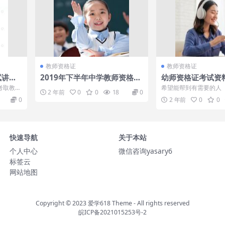
教师资格证
教师资格证
试讲课
2019年下半年中学教师资格证
幼师资格证考试资
全总结
笔试科目二：教育与知识能力
考取教师
希望能帮到有需要的人
2 年前
0
0
18
0
（中公）
频都非常
0
2 年前
0
0
快速导航
关于本站
个人中心
微信咨询yasary6
标签云
网站地图
Copyright © 2023
爱学618 Theme
- All rights reserved
皖ICP备2021015253号-2