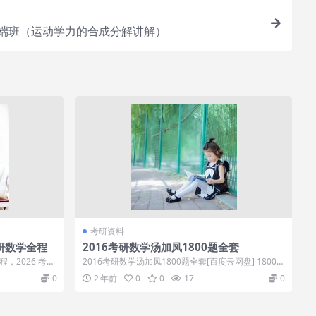
尖端班（运动学力的合成分解讲解）
考研资料
考研数学全程
2016考研数学汤加凤1800题全套
程，2026 考研
2016考研数学汤加凤1800题全套[百度云网盘] 1800的
解析更详细~只是有...
0
2 年前
0
0
17
0