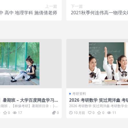
上一篇
下一篇
初中 高中 地理学科 施倩倩老师
2021秋季何连伟高一物理
考研资料
】暑期班 – 大学百度网盘学习资
2026 考研数学 笑过周洋鑫 
暑期班，【林缘考研】暑期班目录：├─
2026 考研数学 笑过周洋鑫 考研数学全
│ └┈4...
数学 笑过周洋鑫 考...
0
0
17
0
10 月前
0
0
11