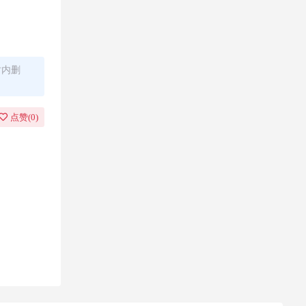
时内删
点赞(
0
)
您所需