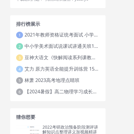
排行榜展示
2021年教师资格证统考面试 小学教资资料试讲+答辩
1
中小学美术面试说课试讲通关班14讲（辅助资料第一套）
2
豆神大语文《快解阅读系列课教程完整》
3
艾力 原力英语全能提升训练营 151G网课大合集
4
林萧 2023高考地理点睛班
5
【2024暑假】高二物理学习成长与规划系统1期
6
猜你想要
2022考研政治预备阶段测评讲
解知识点整理讲义加视频精讲