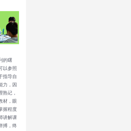
利的曙
可以参照
于指导自
能力，因
理熟记，
教材，眼
掌握程度
师讲解课
拼搏，终