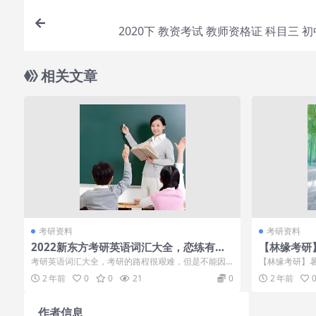
2020下 教资考试 教师资格证 科目三 
相关文章
考研资料
考研资料
2022新东方考研英语词汇大全，恋练有词
【林缘考研
默写电子版pdf笔记
料学盘网
考研英语词汇大全，考研的路程很艰难，但是不能因
【林缘考研】
为难就随便放弃，英语词汇很重要，多...
4│ ├┈4上.mp4
2 年前
0
0
21
0
2 年前
作者信息