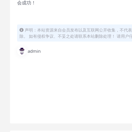
会成功！
声明：本站资源来自会员发布以及互联网公开收集，不代表
除。 如有侵权争议、不妥之处请联系本站删除处理！ 请用户
admin
怎么联系购买课程？
直接开通本站会员就可以不限次数保存下载本站所有课程
付款后无法显示下载地址或者无法查看内容？
如果您已经成功付款但是网站没有弹出成功提示，请联系
购买该资源后，可以退款吗？
属于虚拟商品，具有可复制性，可传播性，一旦授予
要的资源