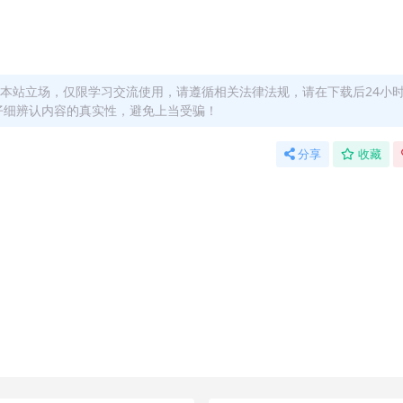
本站立场，仅限学习交流使用，请遵循相关法律法规，请在下载后24小
仔细辨认内容的真实性，避免上当受骗！
分享
收藏
！详情可以咨询微信：yasary6
站长微信：yasary6 提供付款信息为您处理
，不接受任何形式的退款、换货要求。请您在购买获取之前确认好 是