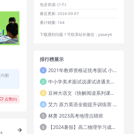
包含资源:
(1个)
最近更新:
2024-09-07
累计销量:
164
下载遇到问题？可联系站长微信：yasary6
排行榜展示
2021年教师资格证统考面试 小学教资资料试讲+答辩
1
时内删
中小学美术面试说课试讲通关班14讲（辅助资料第一套）
2
豆神大语文《快解阅读系列课教程完整》
3
点赞(
0
)
艾力 原力英语全能提升训练营 151G网课大合集
4
林萧 2023高考地理点睛班
5
【2024暑假】高二物理学习成长与规划系统1期
6
计，线