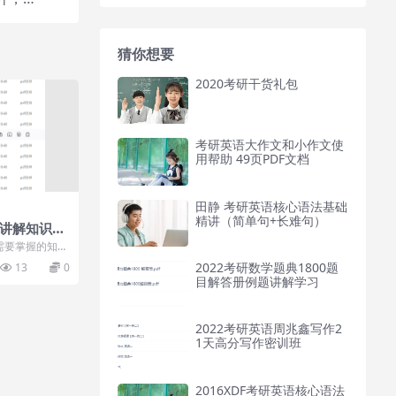
猜你想要
2020考研干货礼包
考研英语大作文和小作文使
用帮助 49页PDF文档
田静 考研英语核心语法基础
精讲（简单句+长难句）
热讲解知识点
理讲义视频
需要掌握的知识
，一定要弄清楚
2022考研数学题典1800题
13
0
目解答册例题讲解学习
2022考研英语周兆鑫写作2
1天高分写作密训班
2016XDF考研英语核心语法