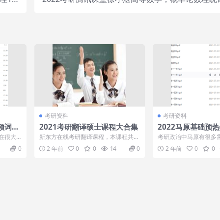
阶
性代数视频讲解
考研资料
考研资料
频词汇
2021考研翻译硕士课程大合集
2022马原基础预
程
必考点重点分析整
在很大
新东方在线考研翻译课程，本课程共6
考研政治中马原有很多
课程
高效地
5G，VIP会员可通过百度网盘转存下载
点，不光是要死记硬背
0
2 年前
0
0
14
0
2 年前
0
0
或者在线...
其中的逻辑思...