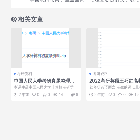
相关文章
考研资料
考研资料
中国人民大学考研真题整理资
2022考研英语王巧红高
料笔记计算机学习课程
速学班考研单词视频课
本课件是中国人民大学计算机考研学习
就考研英语而言,考生的词汇量
资料，里面有很多真题练习，可以帮助
程度上决定了阅读的成绩,如何
2 年前
0
0
14
0
2 年前
0
0
19
同学们多多练...
记忆单词已经...