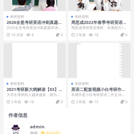
考研资料
考研资料
2026全意考研英语冲刺真题串
周思成2022年春季考研英语系
讲
统口语第四季课程
2026全意考研英语冲刺真题串讲，
周思成考研英语课程，本课程共18.
2026全意考研英语冲刺真题串讲目
3GB，VIP会员可通过百度网盘转存
10 月前
6
0
2 年前
18
0
录：00.冲...
下载或者在...
考研资料
考研资料
2021考研新大纲解读【03】考
英语二配套视频小白考研作文
研数学大纲文件汇总万能复习
冲刺特训营学习资源
大学生考研的人越来越多，因为社
本课件是小白考研英语二作文冲刺
模板
会更加需要高学历人才！2021考研
特训配套视频学习课程，里面有很
2 年前
18
0
2 年前
15
0
新大纲解读数学大...
全面的讲解视频资料，...
作者信息
admin
等级
永久会员