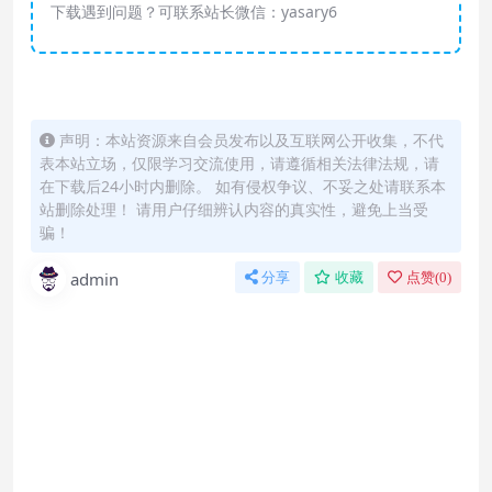
下载遇到问题？可联系站长微信：yasary6
声明：本站资源来自会员发布以及互联网公开收集，不代
表本站立场，仅限学习交流使用，请遵循相关法律法规，请
在下载后24小时内删除。 如有侵权争议、不妥之处请联系本
站删除处理！ 请用户仔细辨认内容的真实性，避免上当受
骗！
admin
分享
收藏
点赞(
0
)
怎么联系购买课程？
直接开通本站会员就可以不限次数保存下载本站所
有课程！详情可以咨询微信：yasary6
付款后无法显示下载地址或者无法查看内容？
如果您已经成功付款但是网站没有弹出成功提示，
请联系站长微信：yasary6 提供付款信息为您处理