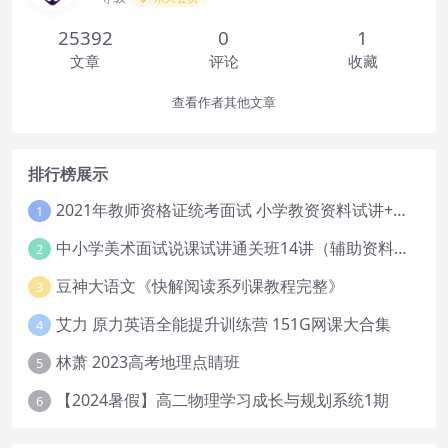
25392
0
1
文章
评论
收藏
查看作者其他文章
排行榜展示
2021年教师资格证统考面试 小学教资资料试讲+答辩
1
中小学美术面试说课试讲通关班14讲（辅助资料第一套）
2
豆神大语文《快解阅读系列课教程完整》
3
艾力 原力英语全能提升训练营 151G网课大合集
4
林萧 2023高考地理点睛班
5
【2024暑假】高二物理学习成长与规划系统1期
6