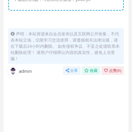
声明：本站资源来自会员发布以及互联网公开收集，不代
表本站立场，仅限学习交流使用，请遵循相关法律法规，请
在下载后24小时内删除。 如有侵权争议、不妥之处请联系本
站删除处理！ 请用户仔细辨认内容的真实性，避免上当受
骗！
admin
分享
收藏
点赞(
0
)
怎么联系购买课程？
直接开通本站会员就可以不限次数保存下载本站所
有课程！详情可以咨询微信：yasary6
付款后无法显示下载地址或者无法查看内容？
如果您已经成功付款但是网站没有弹出成功提示，
请联系站长微信：yasary6 提供付款信息为您处理
购买该资源后，可以退款吗？