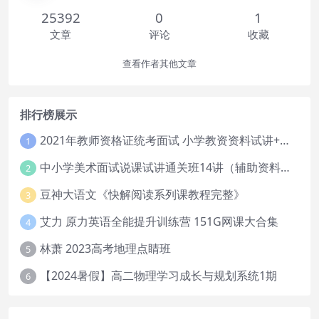
25392
0
1
文章
评论
收藏
查看作者其他文章
排行榜展示
2021年教师资格证统考面试 小学教资资料试讲+答辩
1
中小学美术面试说课试讲通关班14讲（辅助资料第一套）
2
豆神大语文《快解阅读系列课教程完整》
3
艾力 原力英语全能提升训练营 151G网课大合集
4
林萧 2023高考地理点睛班
5
【2024暑假】高二物理学习成长与规划系统1期
6