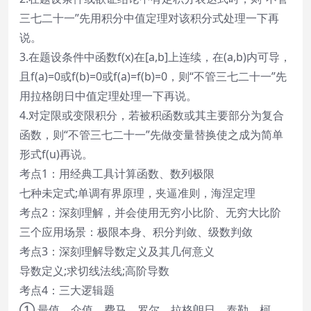
三七二十一”先用积分中值定理对该积分式处理一下再
说。
3.在题设条件中函数f(x)在[a,b]上连续，在(a,b)内可导，
且f(a)=0或f(b)=0或f(a)=f(b)=0，则“不管三七二十一”先
用拉格朗日中值定理处理一下再说。
4.对定限或变限积分，若被积函数或其主要部分为复合
函数，则“不管三七二十一”先做变量替换使之成为简单
形式f(u)再说。
考点1：用经典工具计算函数、数列极限
七种未定式;单调有界原理，夹逼准则，海涅定理
考点2：深刻理解，并会使用无穷小比阶、无穷大比阶
三个应用场景：极限本身、积分判敛、级数判敛
考点3：深刻理解导数定义及其几何意义
导数定义;求切线法线;高阶导数
考点4：三大逻辑题
① 最值、介值、费马、罗尔、拉格朗日、泰勒、柯