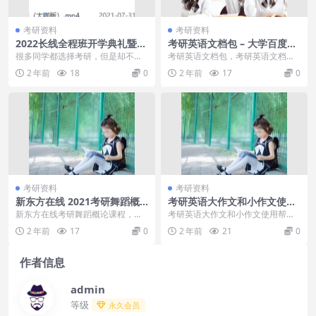
考研资料
考研资料
2022长线全程班开学典礼暨全
考研英语文档包 – 大学百度网
面导学课考研政治复习思路整
盘学习资料学盘网
很多同学都选择考研，但是却不知
考研英语文档包，考研英语文档包
理讲解
道怎么准备，本课件是考研政治全
目录：01 写作主题词库（熟知即可
2 年前
18
0
2 年前
17
0
面导学课，可以帮助同...
不需背诵）.pd...
考研资料
考研资料
新东方在线 2021考研舞蹈概
考研英语大作文和小作文使用
论课程
帮助 49页PDF文档
新东方在线考研舞蹈概论课程，本
考研英语大作文和小作文使用帮助
课程共11G，VIP会员可通过百度网
49页PDF文档，考研英语大作文和
2 年前
17
0
2 年前
21
0
盘转存下载或者...
小作文使用帮助...
作者信息
admin
等级
永久会员