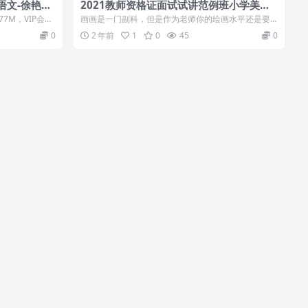
语文-徐艳俊
2021教师资格证面试试讲范例班小学美术6
视频内容大全必过班
7M，VIP会员
画画是一门副科，但是作为老师你的绘画水平还是要
有的！2021教师资格证面试试讲范...
0
2 年前
1
0
45
0