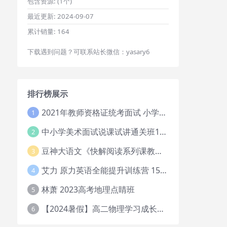
包含资源:
(1个)
最近更新:
2024-09-07
累计销量:
164
下载遇到问题？可联系站长微信：yasary6
排行榜展示
2021年教师资格证统考面试 小学教资资料试讲+答辩
1
中小学美术面试说课试讲通关班14讲（辅助资料第一套）
2
豆神大语文《快解阅读系列课教程完整》
3
艾力 原力英语全能提升训练营 151G网课大合集
4
林萧 2023高考地理点睛班
5
【2024暑假】高二物理学习成长与规划系统1期
6