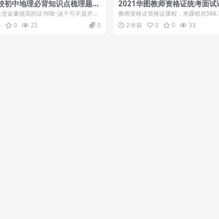
校初中地理必背知识点梳理题本
2021华图教师资格证统考面试
性的提升
小学语文试讲+答辩课程
是含金量很高的证书哦~这个可不是开玩
教师资格证资格证课程，本课程共566.7
一定是要有一定的基...
可通过百度网盘转存下载或...
0
0
22
0
2 年前
0
0
33