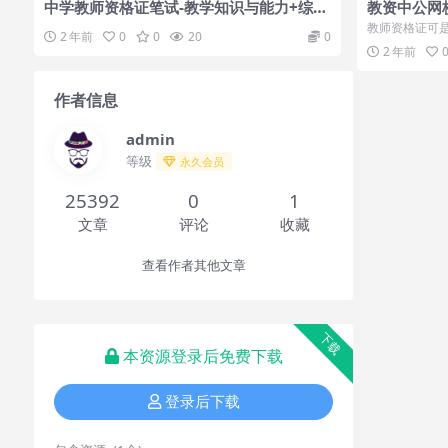
中学教师资格证笔试-教学知识与能力+综合
教资中公网
素质（配同步教材）
超全有针对
教师资格证可
2 年前
0
0
20
0
笑的，教书育人
2 年前
作者信息
admin
等级
永久会员
25392
0
1
文章
评论
收藏
查看作者其他文章
下载
本资源登录后免费下载
登录后下载