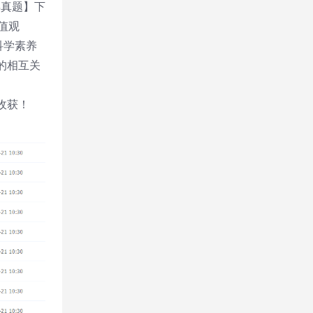
年真题】下
值观
科学素养
的相互关
收获！