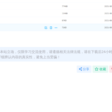
本站立场，仅限学习交流使用，请遵循相关法律法规，请在下载后24小
仔细辨认内容的真实性，避免上当受骗！
分享
收藏
！详情可以咨询微信：yasary6
站长微信：yasary6 提供付款信息为您处理