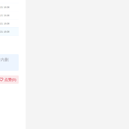
时内删
点赞(
0
)