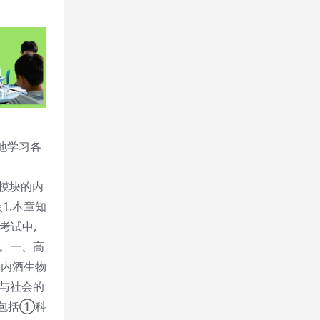
地学习各
修模块的内
1.本章知
考试中,
。一、高
的内酒生物
与社会的
养包括①科