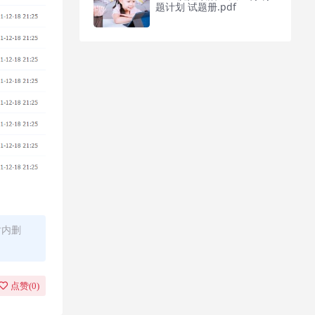
题计划 试题册.pdf
时内删
点赞(
0
)