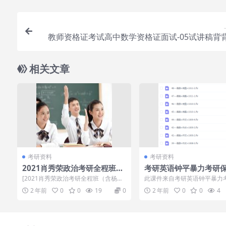
教师资格证考试高中数学资格证面试-05试讲稿背
相关文章
考研资料
考研资料
2021肖秀荣政治考研全程班
考研英语钟平暴力考研
（含杨亚娟系列）
网课视频
[2021肖秀荣政治考研全程班（含杨亚
此课件来自考研英语钟平暴力
娟系列）]百度云网盘资源 不做伸手
班网课视频，钟平老师是资深
2 年前
0
0
19
0
2 年前
0
0
4
党，拿资...
辅导名师，考...