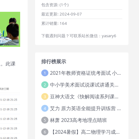
包含资源:
(1个)
最近更新:
2024-09-07
累计销量:
164
下载遇到问题？可联系站长微信：yasary6
排行榜展示
题。此课
2021年教师资格证统考面试 小学教资资料试讲+答辩
1
中小学美术面试说课试讲通关班14讲（辅助资料第一套）
2
豆神大语文《快解阅读系列课教程完整》
3
艾力 原力英语全能提升训练营 151G网课大合集
4
林萧 2023高考地理点睛班
5
【2024暑假】高二物理学习成长与规划系统1期
6