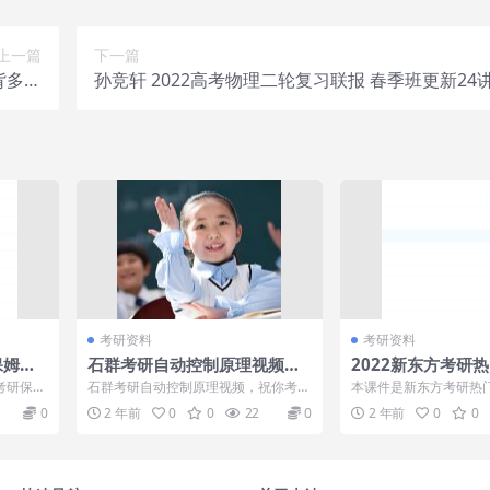
上一篇
下一篇
背多练
孙竞轩 2022高考物理二轮复习联报 春季班更新24
习
考研资料
考研资料
保姆班
石群考研自动控制原理视频，
2022新东方考研
祝你考研成功 flv
备考指导实战指南
考研保姆
石群考研自动控制原理视频，祝你考研
本课件是新东方考研热
划
考研英语
成功 flv[百度云网盘] 考研自动化，看
容很全面，讲解了考研
0
2 年前
0
0
22
0
2 年前
0
0
石群...
定计划，有想...