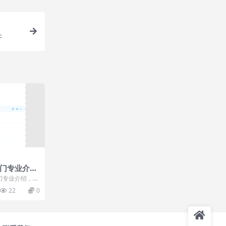
讲
热门专业介绍
制定未来规
门专业介绍，内
怎样备考怎么制
22
0