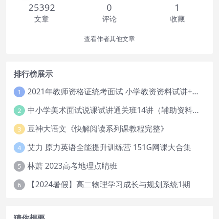
25392
0
1
文章
评论
收藏
查看作者其他文章
排行榜展示
2021年教师资格证统考面试 小学教资资料试讲+答辩
1
中小学美术面试说课试讲通关班14讲（辅助资料第一套）
2
豆神大语文《快解阅读系列课教程完整》
3
艾力 原力英语全能提升训练营 151G网课大合集
4
林萧 2023高考地理点睛班
5
【2024暑假】高二物理学习成长与规划系统1期
6
猜你想要