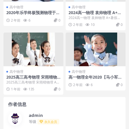
高中物理
高中物理
2020年乐学终极预测物理于
2024高一物理 袁帅物理 A+暑
冲，虽然是2020但建议2021
假班
2024高一物理 袁帅物理 A+暑假班
2 年前
6
0
学弟学妹可以听听
目录：01.视频·学习规划课_袁帅_.
2 年前
10
0
m...
高中物理
高中物理
2025高三高考物理 宋雨晴物
高一物理全年2020【马小军】
理 A班春季班
【美婷婷】【张展博】
2025高三高考物理 宋雨晴物理 A班
2 年前
6
0
春季班，2025高三高考物理 宋雨晴
1 年前
135
0
物理 ...
作者信息
admin
等级
永久会员