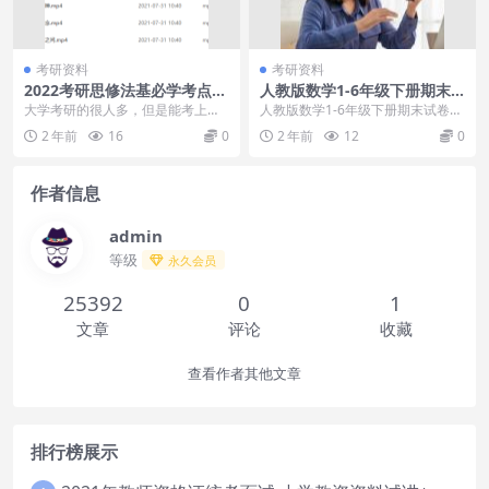
考研资料
考研资料
2022考研思修法基必学考点精
人教版数学1-6年级下册期末
讲解析弘扬中国精神尊法学法
试卷
大学考研的很人多，但是能考上比
人教版数学1-6年级下册期末试卷目
守法
自己学校更好的学校就很难，考研
录：├─人教数学1年级（下）期末
2 年前
16
0
2 年前
12
0
思修法基必学考点精讲...
检测卷 10套...
作者信息
admin
等级
永久会员
25392
0
1
文章
评论
收藏
查看作者其他文章
排行榜展示