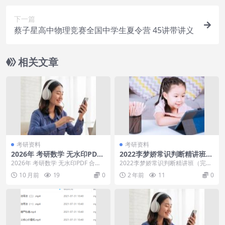
下一篇
蔡子星高中物理竞赛全国中学生夏令营 45讲带讲义
相关文章
考研资料
考研资料
2026年 考研数学 无水印PDF
2022李梦娇常识判断精讲班
合集
（完）
2026年 考研数学 无水印PDF 合
2022李梦娇常识判断精讲班（完）
集，2026年 考研数学 无水印PDF
目录：├─梦娇《民法典》专项班
10 月前
19
0
2 年前
11
0
合...
（mp4版）│ ...