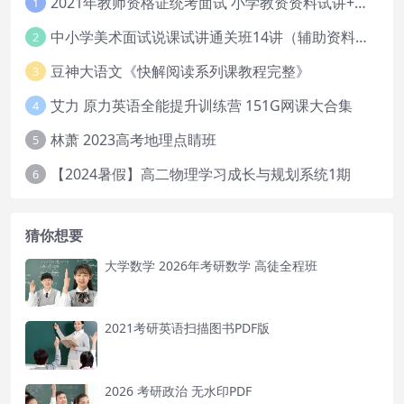
2021年教师资格证统考面试 小学教资资料试讲+答辩
1
中小学美术面试说课试讲通关班14讲（辅助资料第一套）
2
豆神大语文《快解阅读系列课教程完整》
3
艾力 原力英语全能提升训练营 151G网课大合集
4
林萧 2023高考地理点睛班
5
【2024暑假】高二物理学习成长与规划系统1期
6
猜你想要
大学数学 2026年考研数学 高徒全程班
2021考研英语扫描图书PDF版
2026 考研政治 无水印PDF