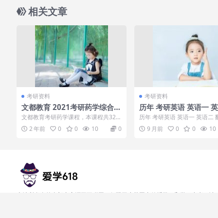
相关文章
考研资料
考研资料
文都教育 2021考研药学综合3
历年 考研英语 英语一 
49课程大合集
翻译真题及答案
文都教育考研药学课程，本课程共32
历年 考研英语 英语一 英语二
G，VIP会员可通过百度网盘转存下载
及答案，历年 考研英语 英语一
2 年前
0
0
10
0
9 月前
0
0
10
或者在线播...
...
本站所发布的全部内容源于互联网，仅限于小范围内传播学习和学习参考，请
在下载后24小时内删除，请勿用于商业用途， 如果有侵权之处请第一时间联
系我们删除。敬请谅解!