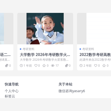
考研资料
考研资料
英语二
大学数学 2026年考研数学火星
2022数学考研高
客数学全程 汤家凤
李艳芳团队
 翻译真题
大学数学 2026年考研数学火星客数学
此课件来自2022数学
 英语二
全程 汤家凤，大学数学 2026年考研数
皮书李艳芳团队，此课
0
1 年前
0
0
17
0
2 年前
0
0
学...
议大家连续...
快速导航
关于本站
个人中心
微信咨询yasary6
标签云
网站地图