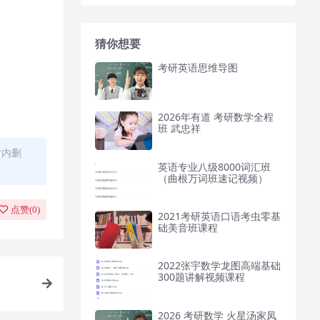
猜你想要
考研英语思维导图
2026年有道 考研数学全程
班 武忠祥
时内删
英语专业八级8000词汇班
（曲根万词班速记视频）
点赞(
0
)
2021考研英语口语考虫零基
础美音班课程
2022张宇数学龙图高端基础
300题讲解视频课程
2026 考研数学 火星汤家凤