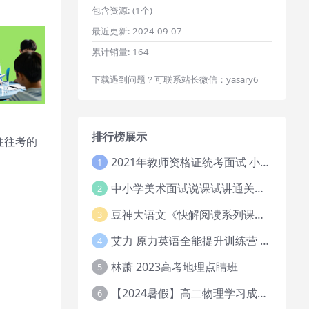
包含资源:
(1个)
最近更新:
2024-09-07
累计销量:
164
下载遇到问题？可联系站长微信：yasary6
排行榜展示
往往考的
2021年教师资格证统考面试 小学教资资料试讲+答辩
1
中小学美术面试说课试讲通关班14讲（辅助资料第一套）
2
豆神大语文《快解阅读系列课教程完整》
3
艾力 原力英语全能提升训练营 151G网课大合集
4
林萧 2023高考地理点睛班
5
【2024暑假】高二物理学习成长与规划系统1期
6