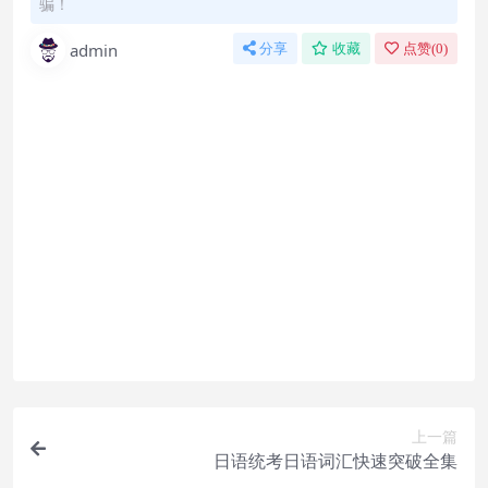
骗！
admin
分享
收藏
点赞(
0
)
怎么联系购买课程？
直接开通本站会员就可以不限次数保存下载本站所
有课程！详情可以咨询微信：yasary6
付款后无法显示下载地址或者无法查看内容？
如果您已经成功付款但是网站没有弹出成功提示，
请联系站长微信：yasary6 提供付款信息为您处理
购买该资源后，可以退款吗？
属于虚拟商品，具有可复制性，可传播性，一旦授
予，不接受任何形式的退款、换货要求。请您在购
买获取之前确认好 是您所需要的资源
上一篇
日语统考日语词汇快速突破全集