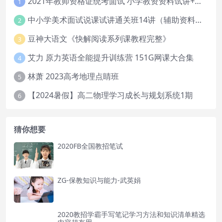
2021年教师资格证统考面试 小学教资资料试讲+答辩
1
中小学美术面试说课试讲通关班14讲（辅助资料第一套）
2
豆神大语文《快解阅读系列课教程完整》
3
艾力 原力英语全能提升训练营 151G网课大合集
4
林萧 2023高考地理点睛班
5
【2024暑假】高二物理学习成长与规划系统1期
6
猜你想要
2020FB全国教招笔试
ZG-保教知识与能力-武英娟
2020教招学霸手写笔记学习方法和知识清单精选