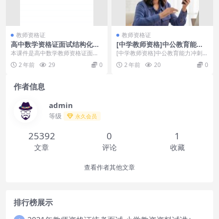
教师资格证
教师资格证
高中数学资格证面试结构化
[中学教师资格]中公教育能力
+试讲+答辩面试概述视频学习
冲刺班（共8讲）[马小芳]
本课件是高中数学教师资格证面试
[中学教师资格]中公教育能力冲刺班
相关学习课程，包含了结构化面试
（共8讲）[马小芳][百度云网盘] 中
2 年前
29
0
2 年前
20
0
试讲以及答辩的教学视...
共教育的...
作者信息
admin
等级
永久会员
25392
0
1
文章
评论
收藏
查看作者其他文章
排行榜展示