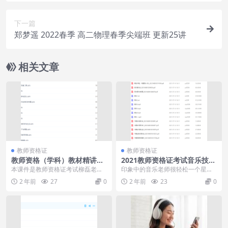
下一篇
郑梦遥 2022春季 高二物理春季尖端班 更新25讲
相关文章
教师资格证
教师资格证
教师资格（学科）教材精讲班
2021教师资格证考试音乐技能
柳磊生物教学策略技能学习
培训心得体会教学能力
本课件是教师资格证考试柳磊老师
印象中的音乐老师很轻松一个星期
的生物学习课程，内容全面，包含
就几节课，但是音乐的教资也是很
2 年前
27
0
2 年前
23
0
了很多知识点讲义学习...
难的，她们要获取很多...