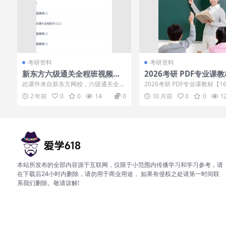
考研资料
考研资料
新东方六级通关全程班视频课
2026考研 PDF专业课
程
6G】
此课件来自新东方网校，六级通关全程
2026考研 PDF专业课教材【1
班视频课程。此课件帮助考生掌握六级
026考研 PDF专业课教材【16G.
2 年前
0
0
14
0
10 月前
0
0
1
英语考试各题...
本站所发布的全部内容源于互联网，仅限于小范围内传播学习和学习参考，请
在下载后24小时内删除，请勿用于商业用途， 如果有侵权之处请第一时间联
系我们删除。敬请谅解!