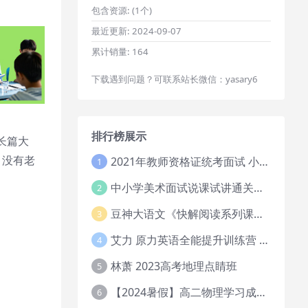
包含资源:
(1个)
最近更新:
2024-09-07
累计销量:
164
下载遇到问题？可联系站长微信：yasary6
排行榜展示
长篇大
，没有老
2021年教师资格证统考面试 小学教资资料试讲+答辩
1
中小学美术面试说课试讲通关班14讲（辅助资料第一套）
2
豆神大语文《快解阅读系列课教程完整》
3
艾力 原力英语全能提升训练营 151G网课大合集
4
林萧 2023高考地理点睛班
5
【2024暑假】高二物理学习成长与规划系统1期
6