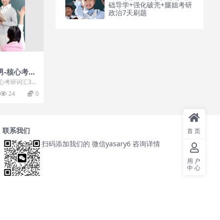
础导学+强化破壳+腿姐考研
政治7天刷题
男-核心考研
心考研词汇378
21考研英语核心
24
0
联系我们
首页
扫码添加我们的 微信yasary6 咨询详情
用户
中心