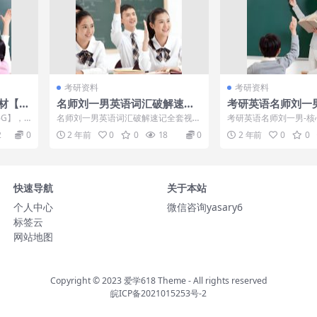
考研资料
考研资料
教材【1
名师刘一男英语词汇破解速记
考研英语名师刘一
全套视频讲解
词汇3780＋讲义
6G】，2
名师刘一男英语词汇破解速记全套视频
考研英语名师刘一男-核
..
讲解目录：001—20考研英语基础班词
0＋讲义目录：├─01.
2
0
2 年前
0
0
18
0
2 年前
0
0
汇速记（...
词...
快速导航
关于本站
个人中心
微信咨询yasary6
标签云
网站地图
Copyright © 2023
爱学618 Theme
- All rights reserved
皖ICP备2021015253号-2