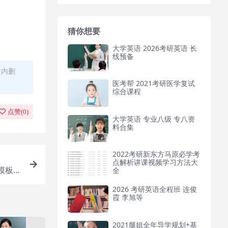
猜你想要
大学英语 2026考研英语 长
线预备
时内删
医考帮 2021考研医学复试
综合课程
点赞(
0
)
大学英语 专业八级 专八资
料合集
2022考研新东方马原必学考
点解析讲课视频学习方法大
模板直
全
2026 考研英语全程班 连俊
霞 李旭等
2021腿姐全年导学规划+基