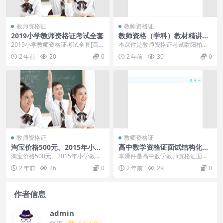
教师资格证
教师资格证
2019小学教师资格证考试全套
教师资格（学科）教材精讲班
欧阳柏霖语文学科知识教学设
2019小学教师资格证考试全套[百度
本课件是教师资格证考试欧阳柏霖
计
云网盘]
老师的语文学习课程，包含了很多
2 年前
20
0
2 年前
30
0
知识点讲解和教学设计...
教师资格证
教师资格证
淘宝价格500元。2015年小学
高中数学资格证面试结构化
教师资格证考试最新视频！独
+试讲+答辩面试概述视频学习
淘宝价格500元。2015年小学教师
本课件是高中数学教师资格证面试
家提供！
资格证考试最新视频！独家提供！
相关学习课程，包含了结构化面试
2 年前
26
0
2 年前
29
0
[百度云网盘]...
试讲以及答辩的教学视...
作者信息
admin