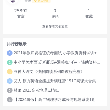
等级
永久会员
25392
0
1
文章
评论
收藏
查看作者其他文章
排行榜展示
2021年教师资格证统考面试 小学教资资料试讲+答辩
1
中小学美术面试说课试讲通关班14讲（辅助资料第一套）
2
豆神大语文《快解阅读系列课教程完整》
3
艾力 原力英语全能提升训练营 151G网课大合集
4
林萧 2023高考地理点睛班
5
【2024暑假】高二物理学习成长与规划系统1期
6