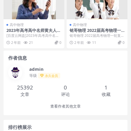
高中物理
高中物理
2023年高考高中名师黄夫人高
铭哥物理 2022届高考物理一
考物理精讲选修合集3-1 3-2 3
轮复习联报
[百度云网盘]2023年高考高中名师
铭哥物理 2022届高考物理一轮复习
-3 3-5
黄夫人高考物理精讲选修合集3-1 3-
联报目录：└─2022铭哥一轮│├─0
2 年前
21
0
2 年前
11
0
2 3...
1.导...
作者信息
admin
等级
永久会员
25392
0
1
文章
评论
收藏
查看作者其他文章
排行榜展示