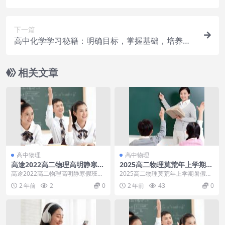
下一篇
高中化学学习秘籍：明确目标，掌握基础，培养思
维
相关文章
高中物理
高中物理
高途2022高二物理高明静寒假
2025高二物理莫荒年上学期暑
班
假班
高途2022高二物理高明静寒假班，
2025高二物理莫荒年上学期暑假班
网盘分享高中物理课程3.98G高清
规划服务： 01.【高二】2024年7-1
2 年前
2
0
2 年前
43
0
视频。资源目...
2...